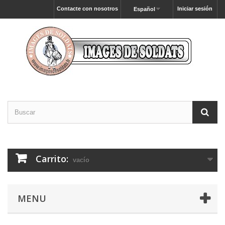
Contacte con nosotros
Iniciar sesión
Español
Carrito:
vacío
MENU