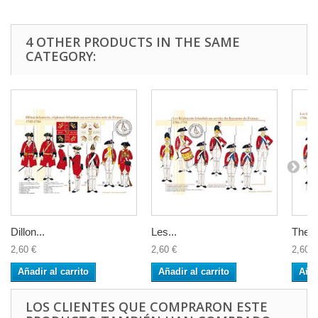
4 OTHER PRODUCTS IN THE SAME
CATEGORY:
Dillon...
Les...
The Ir
2,60 €
2,60 €
2,60 €
Añadir al carrito
Añadir al carrito
Añad
LOS CLIENTES QUE COMPRARON ESTE