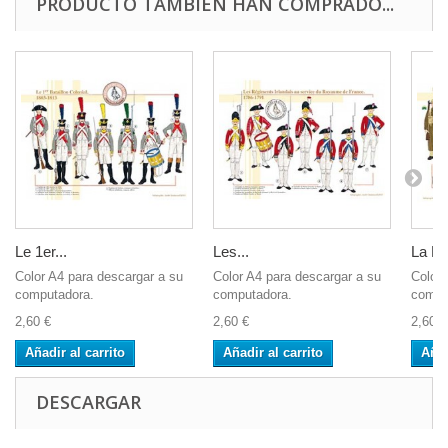
PRODUCTO TAMBIÉN HAN COMPRADO...
Le 1er...
Les...
La Lé
Color A4 para descargar a su
Color A4 para descargar a su
Color 
computadora.
computadora.
compu
2,60 €
2,60 €
2,60 €
Añadir al carrito
Añadir al carrito
Añad
DESCARGAR