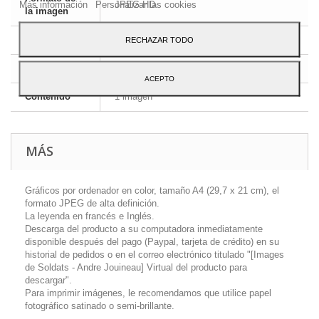
Más información
Personalizar las cookies
JPEG HD
la imagen
Dimensiones
A4 - 29,7 x 21 cm
RECHAZAR TODO
Idioma
Inglés y francés
ACEPTO
Contenido
1 imagen
MÁS
Gráficos por ordenador en color, tamaño A4 (29,7 x 21 cm), el
formato JPEG de alta definición.
La leyenda en francés e Inglés.
Descarga del producto a su computadora inmediatamente
disponible después del pago (Paypal, tarjeta de crédito) en su
historial de pedidos o en el correo electrónico titulado "[Images
de Soldats - Andre Jouineau] Virtual del producto para
descargar".
Para imprimir imágenes, le recomendamos que utilice papel
fotográfico satinado o semi-brillante.