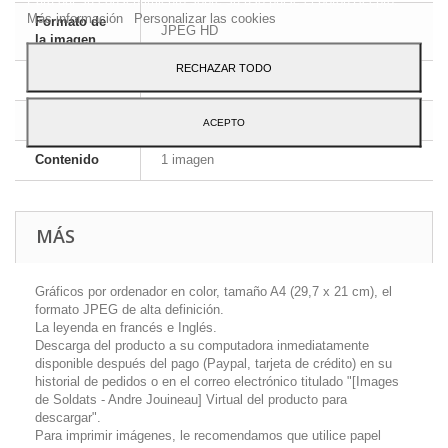
Más información
Personalizar las cookies
Formato de
JPEG HD
la imagen
RECHAZAR TODO
Dimensiones
A4 - 29,7 x 21 cm
Idioma
Inglés y francés
ACEPTO
Contenido
1 imagen
MÁS
Gráficos por ordenador en color, tamaño A4 (29,7 x 21 cm), el
formato JPEG de alta definición.
La leyenda en francés e Inglés.
Descarga del producto a su computadora inmediatamente
disponible después del pago (Paypal, tarjeta de crédito) en su
historial de pedidos o en el correo electrónico titulado "[Images
de Soldats - Andre Jouineau] Virtual del producto para
descargar".
Para imprimir imágenes, le recomendamos que utilice papel