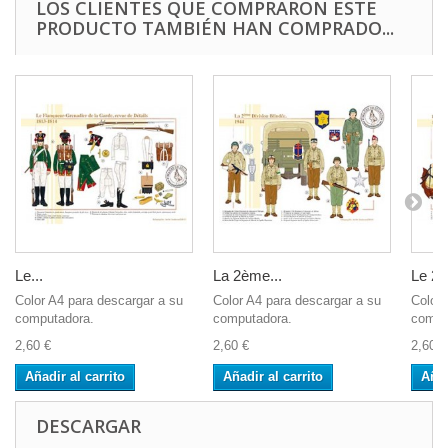
LOS CLIENTES QUE COMPRARON ESTE
PRODUCTO TAMBIÉN HAN COMPRADO...
Le...
La 2ème...
Le 23
Color A4 para descargar a su
Color A4 para descargar a su
Color 
computadora.
computadora.
compu
2,60 €
2,60 €
2,60 €
Añadir al carrito
Añadir al carrito
Añad
DESCARGAR