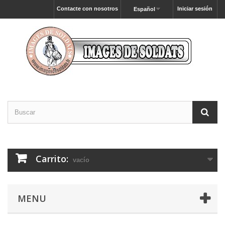
Contacte con nosotros
Iniciar sesión
Español
Carrito:
vacío
MENU