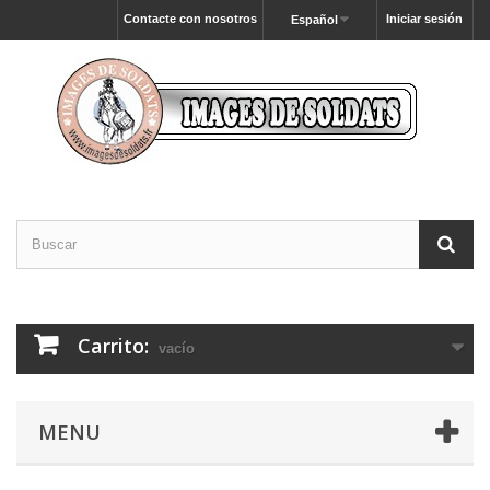
Contacte con nosotros
Iniciar sesión
Español
Carrito:
vacío
MENU