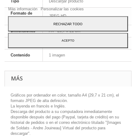
Tipo
Descargar producto
Para dar su consentimiento sobre su uso pulse el botón Acepto.
Más información
Personalizar las cookies
Formato de
JPEG HD
la imagen
RECHAZAR TODO
Dimensiones
A4 - 29,7 x 21 cm
ACEPTO
Idioma
Inglés y francés
Contenido
1 imagen
MÁS
Gráficos por ordenador en color, tamaño A4 (29,7 x 21 cm), el
formato JPEG de alta definición.
La leyenda en francés e Inglés.
Descarga del producto a su computadora inmediatamente
disponible después del pago (Paypal, tarjeta de crédito) en su
historial de pedidos o en el correo electrónico titulado "[Images
de Soldats - Andre Jouineau] Virtual del producto para
descargar".