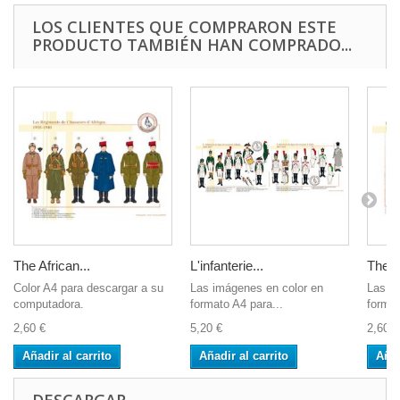
LOS CLIENTES QUE COMPRARON ESTE
PRODUCTO TAMBIÉN HAN COMPRADO...
The African...
L'infanterie...
The 1
Color A4 para descargar a su
Las imágenes en color en
Las i
computadora.
formato A4 para...
format
2,60 €
5,20 €
2,60 €
Añadir al carrito
Añadir al carrito
Añad