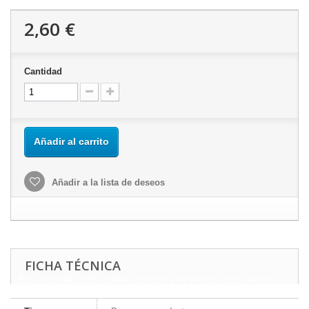
2,60 €
Cantidad
Añadir al carrito
Añadir a la lista de deseos
FICHA TÉCNICA
Este sitio web utiliza cookies propias y de terceros para mejorar
nuestros servicios y mostrarle publicidad relacionada con sus
preferencias mediante el análisis de sus hábitos de navegación.