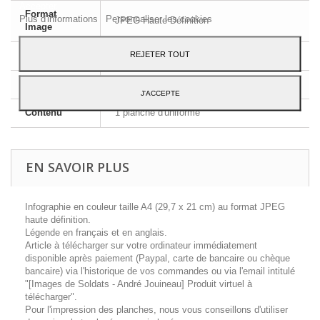
Accepter.
Format
Plus d'informations
Personnaliser les cookies
JPEG Haute Définition
Image
REJETER TOUT
Dimensions
A4 - 29,7 x 21 cm
Langue
Français et Anglais
J'ACCEPTE
Contenu
1 planche d'uniforme
EN SAVOIR PLUS
Infographie en couleur taille A4 (29,7 x 21 cm) au format JPEG
haute définition.
Légende en français et en anglais.
Article à télécharger sur votre ordinateur immédiatement
disponible après paiement (Paypal, carte de bancaire ou chèque
bancaire) via l'historique de vos commandes ou via l'email intitulé
"[Images de Soldats - André Jouineau] Produit virtuel à
télécharger".
Pour l'impression des planches, nous vous conseillons d'utiliser