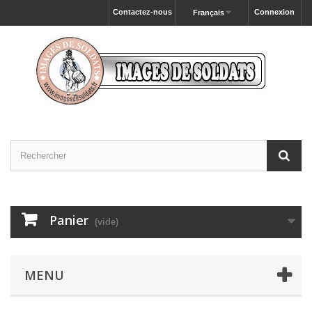
Contactez-nous
Connexion
Français
Panier
(vide)
MENU