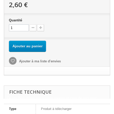
2,60 €
Quantité
Ajouter au panier
Ajouter à ma liste d'envies
FICHE TECHNIQUE
Ce site Web utilise ses propres cookies et ceux de tiers pour
améliorer nos services et vous montrer des publicités liées à vos
préférences en analysant vos habitudes de navigation. Pour donner
Type
Produit à télécharger
votre consentement à son utilisation, appuyez sur le bouton