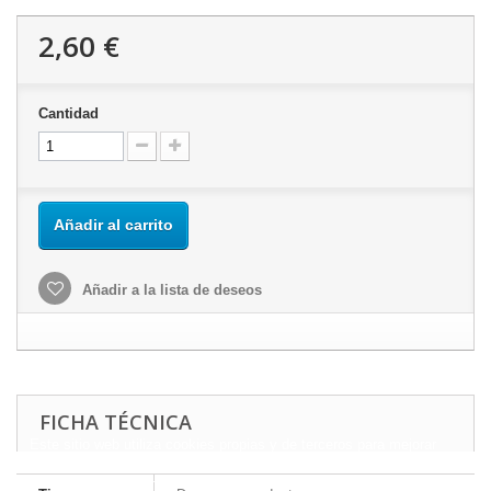
2,60 €
Cantidad
Añadir al carrito
Añadir a la lista de deseos
FICHA TÉCNICA
Este sitio web utiliza cookies propias y de terceros para mejorar
nuestros servicios y mostrarle publicidad relacionada con sus
preferencias mediante el análisis de sus hábitos de navegación.