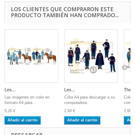
LOS CLIENTES QUE COMPRARON ESTE
PRODUCTO TAMBIÉN HAN COMPRADO...
Les...
Les...
The r
Las imágenes en color en
Color A4 para descargar a su
Color 
formato A4 para...
computadora.
compu
5,20 €
2,60 €
2,60 €
Añadir al carrito
Añadir al carrito
Añad