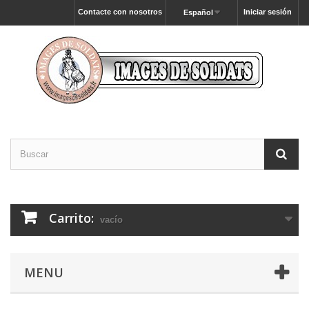
Contacte con nosotros
Iniciar sesión
Español
Carrito:
vacío
MENU