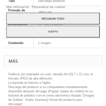
Tipo
Descargar producto
Para dar su consentimiento sobre su uso pulse el botón Acepto.
Más información
Personalizar las cookies
Formato de
JPEG HD
la imagen
RECHAZAR TODO
Dimensiones
A4 - 29,7 x 21 cm
ACEPTO
Idioma
Inglés y francés
Contenido
1 imagen
MÁS
Gráficos por ordenador en color, tamaño A4 (29,7 x 21 cm), el
formato JPEG de alta definición.
La leyenda en francés e Inglés.
Descarga del producto a su computadora inmediatamente
disponible después del pago (Paypal, tarjeta de crédito) en su
historial de pedidos o en el correo electrónico titulado "[Images
de Soldats - Andre Jouineau] Virtual del producto para
descargar".