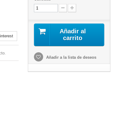
Añadir al
nterest
carrito
cto.
Añadir a la lista de deseos