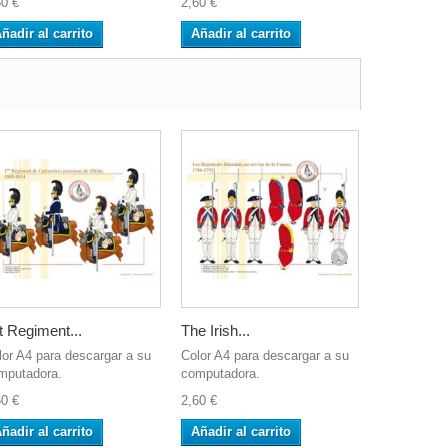
60 €
2,60 €
2,60 €
ñadir al carrito
Añadir al carrito
Añadir al 
t Regiment...
The Irish...
L’Infanterie
lor A4 para descargar a su
Color A4 para descargar a su
Color A4 pa
mputadora.
computadora.
computador
60 €
2,60 €
2,60 €
ñadir al carrito
Añadir al carrito
Añadir al 