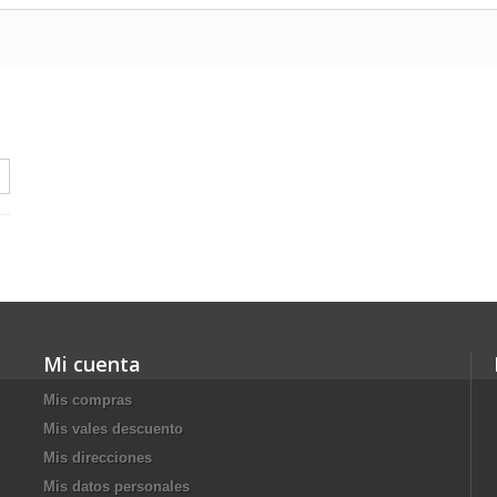
Mi cuenta
Mis compras
Mis vales descuento
Mis direcciones
Mis datos personales