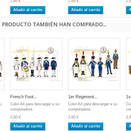
2,60 €
2,60 €
2,
Añadir al carrito
Añadir al carrito
A
E PRODUCTO TAMBIÉN HAN COMPRADO...
French Foot...
1er Régiment...
1s
u
Color A4 para descargar a su
Color A4 para descargar a su
Co
computadora.
computadora.
co
2,60 €
2,60 €
2,
Añadir al carrito
Añadir al carrito
A