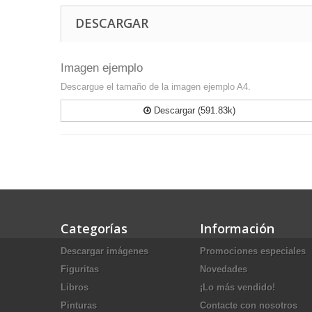
DESCARGAR
Imagen ejemplo
Descargue el tamaño de la imagen ejemplo A4.
Descargar (591.83k)
Categorías
Información
Descargar imágenes
Promociones especiales
Figuritas
Novedades
Libros
¡Lo más vendido!
Pinturas
Contacte con nosotros