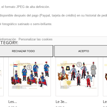
 el formato JPEG de alta definición.
onible después del pago (Paypal, tarjeta de crédito) en su historial de pedi
sitio web utiliza cookies propias y de terceros para mejorar nuestros servicio
fotográfico satinado o semi-brillante.
arle publicidad relacionada con sus preferencias mediante el análisis de sus
tos de navegación. Para dar su consentimiento sobre su uso pulse el botón
to.
información
Personalizar las cookies
ATEGORY:
RECHAZAR TODO
ACEPTO
Les...
Le 3e...
Le