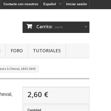
Contacte con nosotros
Español
Iniciar sesión
Carrito:
vacío
S
FORO
TUTORIALES
urs à Cheval, 1843-1845
2,60 €
heval,
Cantidad