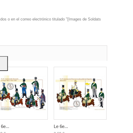
dos o en el correo electrónico titulado "[Images de Soldats
s y
 6e...
Le 6e...
Le 4ème...