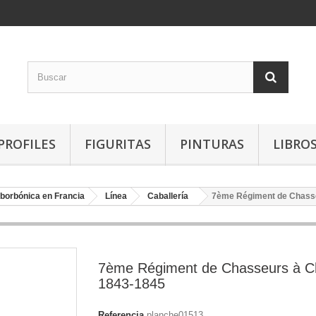
PROFILES
FIGURITAS
PINTURAS
LIBRO
borbónica en Francia
Línea
Caballería
7ème Régiment de Chasse
7ème Régiment de Chasseurs à C
1843-1845
Referencia
planche01513