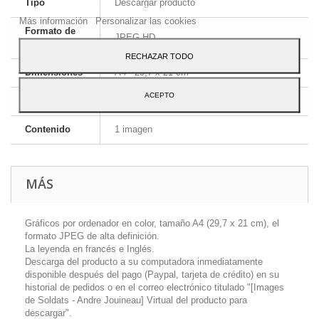
Tipo
Descargar producto
Para dar su consentimiento sobre su uso pulse el botón Acepto.
Más información
Personalizar las cookies
Formato de
JPEG HD
la imagen
RECHAZAR TODO
Dimensiones
A4 - 29,7 x 21 cm
ACEPTO
Idioma
Inglés y francés
Contenido
1 imagen
MÁS
Gráficos por ordenador en color, tamaño A4 (29,7 x 21 cm), el
formato JPEG de alta definición.
La leyenda en francés e Inglés.
Descarga del producto a su computadora inmediatamente
disponible después del pago (Paypal, tarjeta de crédito) en su
historial de pedidos o en el correo electrónico titulado "[Images
de Soldats - Andre Jouineau] Virtual del producto para
descargar".