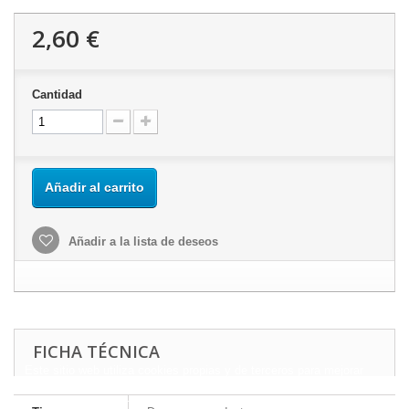
2,60 €
Cantidad
Añadir al carrito
Añadir a la lista de deseos
FICHA TÉCNICA
Este sitio web utiliza cookies propias y de terceros para mejorar
nuestros servicios y mostrarle publicidad relacionada con sus
preferencias mediante el análisis de sus hábitos de navegación.