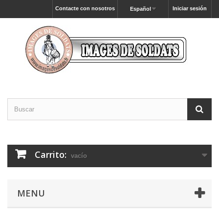
Contacte con nosotros
Iniciar sesión
Español
Carrito:
vacío
MENU