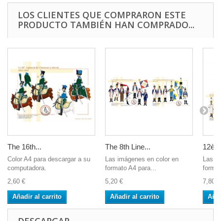
LOS CLIENTES QUE COMPRARON ESTE
PRODUCTO TAMBIÉN HAN COMPRADO...
The 16th...
The 8th Line...
12ème
Color A4 para descargar a su
Las imágenes en color en
Las i
computadora.
formato A4 para...
format
2,60 €
5,20 €
7,80 €
Añadir al carrito
Añadir al carrito
Añad