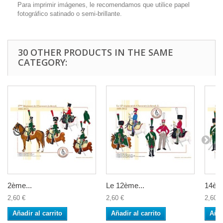
Para imprimir imágenes, le recomendamos que utilice papel
fotográfico satinado o semi-brillante.
30 OTHER PRODUCTS IN THE SAME
CATEGORY:
2ème...
Le 12ème...
14ème
2,60 €
2,60 €
2,60 €
Añadir al carrito
Añadir al carrito
Añad