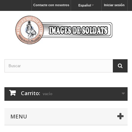
Contacte con nosotros
Iniciar sesión
Español
Carrito:
vacío
MENU