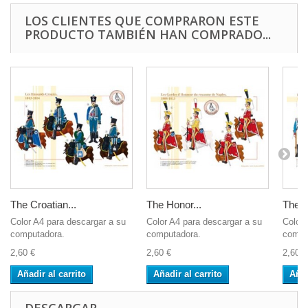
LOS CLIENTES QUE COMPRARON ESTE
PRODUCTO TAMBIÉN HAN COMPRADO...
The Croatian...
The Honor...
The 6t
Color A4 para descargar a su
Color A4 para descargar a su
Color 
computadora.
computadora.
compu
2,60 €
2,60 €
2,60 €
Añadir al carrito
Añadir al carrito
Añad