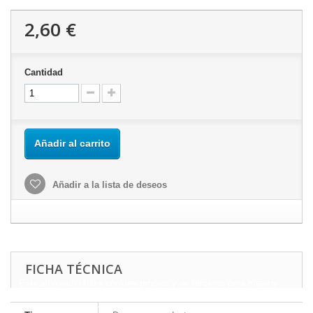
2,60 €
Cantidad
Añadir al carrito
Añadir a la lista de deseos
FICHA TÉCNICA
Este sitio web utiliza cookies propias y de terceros para mejorar
nuestros servicios y mostrarle publicidad relacionada con sus
preferencias mediante el análisis de sus hábitos de navegación.