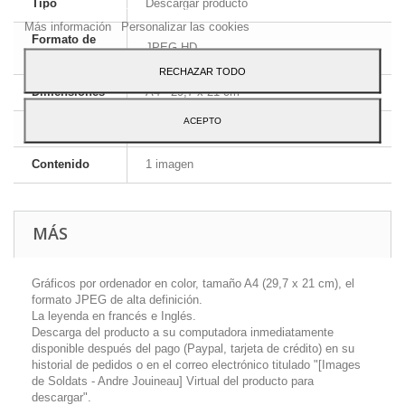
Tipo
Descargar producto
Para dar su consentimiento sobre su uso pulse el botón Acepto.
Más información
Personalizar las cookies
Formato de
JPEG HD
la imagen
RECHAZAR TODO
Dimensiones
A4 - 29,7 x 21 cm
ACEPTO
Idioma
Inglés y francés
Contenido
1 imagen
MÁS
Gráficos por ordenador en color, tamaño A4 (29,7 x 21 cm), el
formato JPEG de alta definición.
La leyenda en francés e Inglés.
Descarga del producto a su computadora inmediatamente
disponible después del pago (Paypal, tarjeta de crédito) en su
historial de pedidos o en el correo electrónico titulado "[Images
de Soldats - Andre Jouineau] Virtual del producto para
descargar".