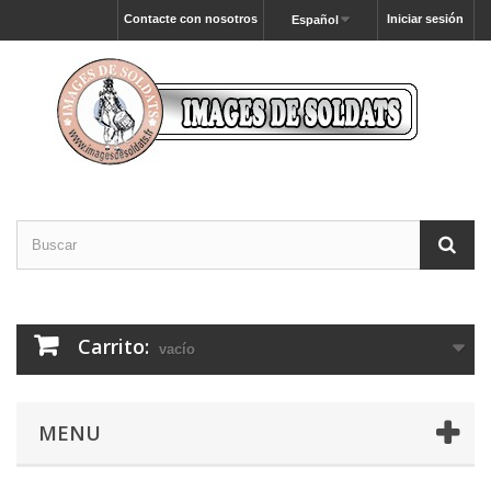
Contacte con nosotros
Iniciar sesión
Español
Carrito:
vacío
MENU