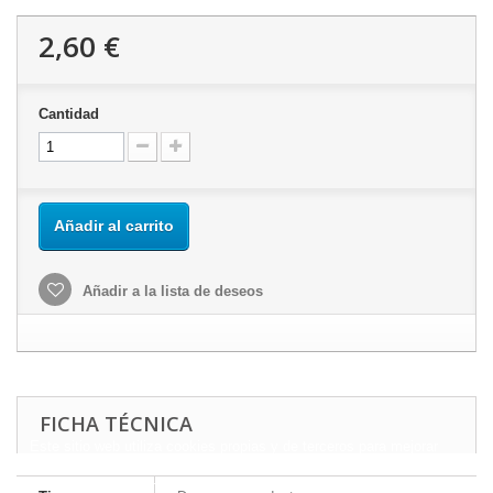
2,60 €
Cantidad
Añadir al carrito
Añadir a la lista de deseos
FICHA TÉCNICA
Este sitio web utiliza cookies propias y de terceros para mejorar
nuestros servicios y mostrarle publicidad relacionada con sus
preferencias mediante el análisis de sus hábitos de navegación.