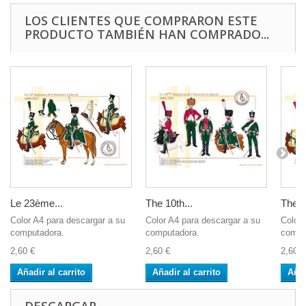
LOS CLIENTES QUE COMPRARON ESTE
PRODUCTO TAMBIÉN HAN COMPRADO...
Le 23ème...
The 10th...
The 5t
Color A4 para descargar a su
Color A4 para descargar a su
Color 
computadora.
computadora.
compu
2,60 €
2,60 €
2,60 €
Añadir al carrito
Añadir al carrito
Añad