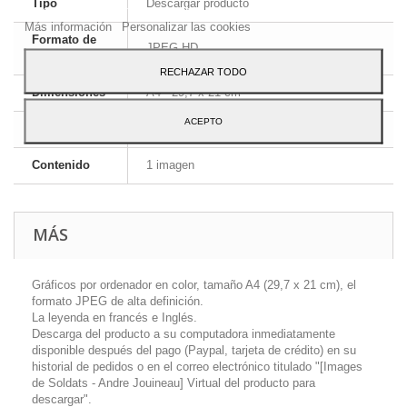
Tipo
Descargar producto
Para dar su consentimiento sobre su uso pulse el botón Acepto.
Más información
Personalizar las cookies
Formato de
JPEG HD
la imagen
RECHAZAR TODO
Dimensiones
A4 - 29,7 x 21 cm
ACEPTO
Idioma
Inglés y francés
Contenido
1 imagen
MÁS
Gráficos por ordenador en color, tamaño A4 (29,7 x 21 cm), el
formato JPEG de alta definición.
La leyenda en francés e Inglés.
Descarga del producto a su computadora inmediatamente
disponible después del pago (Paypal, tarjeta de crédito) en su
historial de pedidos o en el correo electrónico titulado "[Images
de Soldats - Andre Jouineau] Virtual del producto para
descargar".