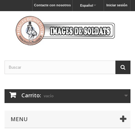
Contacte con nosotros
Iniciar sesión
Español
Carrito:
vacío
MENU