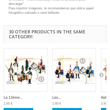
descargar".
Para imprimir imágenes, le recomendamos que utilice papel
fotográfico satinado o semi-brillante.
30 OTHER PRODUCTS IN THE SAME
CATEGORY:
Le 12ème...
Les...
Aide d
2,60 €
2,60 €
2,60 €