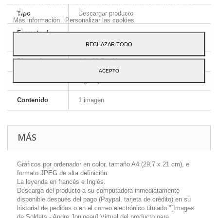
preferencias mediante el análisis de sus hábitos de navegación.
Para dar su consentimiento sobre su uso pulse el botón Acepto.
Tipo
Descargar producto
Más información
Personalizar las cookies
Formato de
JPEG HD
la imagen
RECHAZAR TODO
Dimensiones
A4 - 29,7 x 21 cm
ACEPTO
Idioma
Inglés y francés
Contenido
1 imagen
MÁS
Gráficos por ordenador en color, tamaño A4 (29,7 x 21 cm), el
formato JPEG de alta definición.
La leyenda en francés e Inglés.
Descarga del producto a su computadora inmediatamente
disponible después del pago (Paypal, tarjeta de crédito) en su
historial de pedidos o en el correo electrónico titulado "[Images
de Soldats - Andre Jouineau] Virtual del producto para