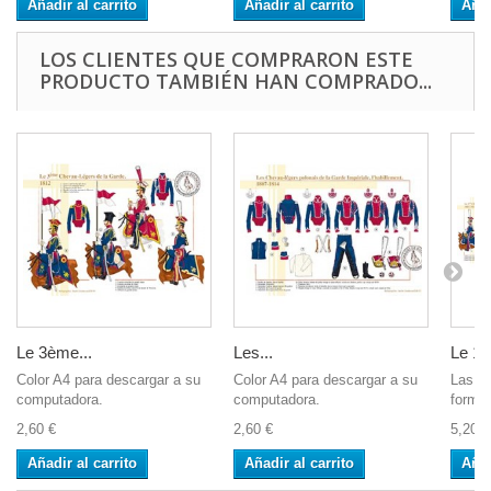
Añadir al carrito
Añadir al carrito
Añad
LOS CLIENTES QUE COMPRARON ESTE
PRODUCTO TAMBIÉN HAN COMPRADO...
Le 3ème...
Les...
Le 1er
Color A4 para descargar a su
Color A4 para descargar a su
Las i
computadora.
computadora.
format
2,60 €
2,60 €
5,20 €
Añadir al carrito
Añadir al carrito
Añad