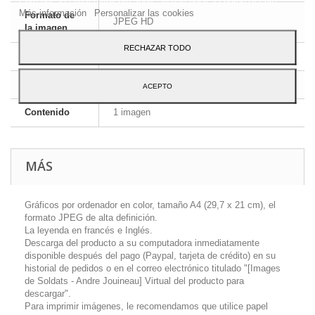
Más información
Personalizar las cookies
Formato de
JPEG HD
la imagen
RECHAZAR TODO
Dimensiones
A4 - 29,7 x 21 cm
Idioma
Inglés y francés
ACEPTO
Contenido
1 imagen
MÁS
Gráficos por ordenador en color, tamaño A4 (29,7 x 21 cm), el
formato JPEG de alta definición.
La leyenda en francés e Inglés.
Descarga del producto a su computadora inmediatamente
disponible después del pago (Paypal, tarjeta de crédito) en su
historial de pedidos o en el correo electrónico titulado "[Images
de Soldats - Andre Jouineau] Virtual del producto para
descargar".
Para imprimir imágenes, le recomendamos que utilice papel