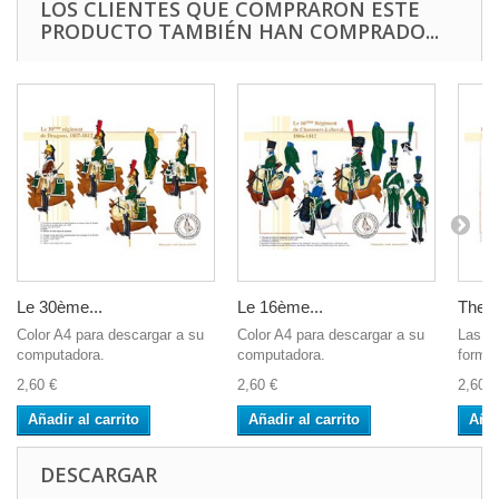
LOS CLIENTES QUE COMPRARON ESTE
PRODUCTO TAMBIÉN HAN COMPRADO...
Le 30ème...
Le 16ème...
The 1
Color A4 para descargar a su
Color A4 para descargar a su
Las i
computadora.
computadora.
format
2,60 €
2,60 €
2,60 €
Añadir al carrito
Añadir al carrito
Añad
DESCARGAR