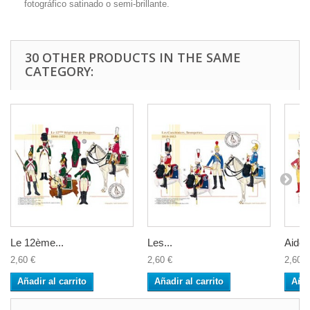
fotográfico satinado o semi-brillante.
30 OTHER PRODUCTS IN THE SAME
CATEGORY:
Le 12ème...
Les...
Aide d
2,60 €
2,60 €
2,60 €
Añadir al carrito
Añadir al carrito
Añad