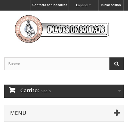
Contacte con nosotros
Iniciar sesión
Español
Carrito:
vacío
MENU