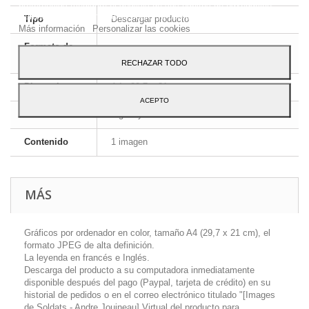
preferencias mediante el análisis de sus hábitos de navegación.
Para dar su consentimiento sobre su uso pulse el botón Acepto.
Tipo
Descargar producto
Más información
Personalizar las cookies
Formato de
JPEG HD
la imagen
RECHAZAR TODO
Dimensiones
A4 - 29,7 x 21 cm
ACEPTO
Idioma
Inglés y francés
Contenido
1 imagen
MÁS
Gráficos por ordenador en color, tamaño A4 (29,7 x 21 cm), el
formato JPEG de alta definición.
La leyenda en francés e Inglés.
Descarga del producto a su computadora inmediatamente
disponible después del pago (Paypal, tarjeta de crédito) en su
historial de pedidos o en el correo electrónico titulado "[Images
de Soldats - Andre Jouineau] Virtual del producto para