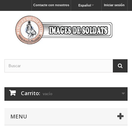
Contacte con nosotros
Iniciar sesión
Español
Carrito:
vacío
MENU