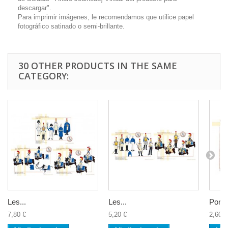
descargar".
Para imprimir imágenes, le recomendamos que utilice papel
fotográfico satinado o semi-brillante.
30 OTHER PRODUCTS IN THE SAME
CATEGORY:
Les...
Les...
Porte
7,80 €
5,20 €
2,60 €