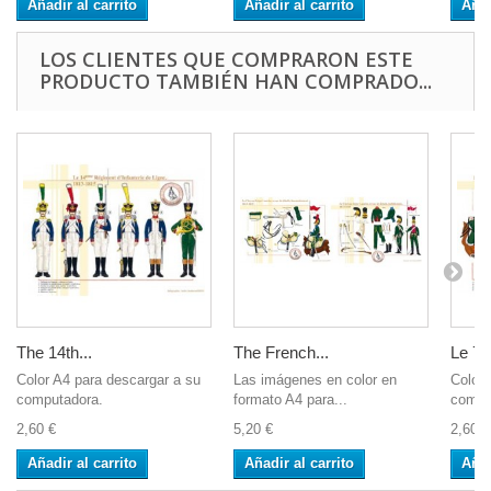
Añadir al carrito
Añadir al carrito
Añad
LOS CLIENTES QUE COMPRARON ESTE
PRODUCTO TAMBIÉN HAN COMPRADO...
The 14th...
The French...
Le 7è
Color A4 para descargar a su
Las imágenes en color en
Color 
computadora.
formato A4 para...
compu
2,60 €
5,20 €
2,60 €
Añadir al carrito
Añadir al carrito
Añad