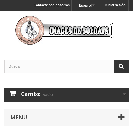
Contacte con nosotros
Iniciar sesión
Español
Carrito:
vacío
MENU