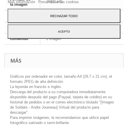
Más información
Personalizar las cookies
JPEG HD
la imagen
Dimensiones
A4 - 29,7 x 21 cm
RECHAZAR TODO
Idioma
Inglés y francés
ACEPTO
Contenido
1 imagen
MÁS
Gráficos por ordenador en color, tamaño A4 (29,7 x 21 cm), el
formato JPEG de alta definición.
La leyenda en francés e Inglés.
Descarga del producto a su computadora inmediatamente
disponible después del pago (Paypal, tarjeta de crédito) en su
historial de pedidos o en el correo electrónico titulado "[Images
de Soldats - Andre Jouineau] Virtual del producto para
descargar".
Para imprimir imágenes, le recomendamos que utilice papel
fotográfico satinado o semi-brillante.