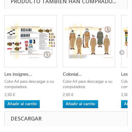
PRODUCTO TAMBIÉN HAN COMPRADO...
Les insignes...
Colonial...
Les t
Color A4 para descargar a su
Color A4 para descargar a su
Color 
computadora.
computadora.
compu
2,60 €
2,60 €
2,60 €
Añadir al carrito
Añadir al carrito
Añad
DESCARGAR