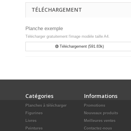
TÉLÉCHARGEMENT
Planche exemple
Télécharger gratuitement l'image modèle taille A4.
Téléchargement (591.83k)
Catégories
Informations
Planches à télécharger
Promotions
Figurines
Nouveaux produits
Livres
Meilleures ventes
Peintures
Contactez-nous