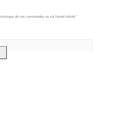
historique de vos commandes ou via l'email intitulé "
es et
e
on