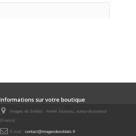
Informations sur votre boutique
Images de Soldats - André Jouineau, auteur-illustrateur
(France)
E-mail :
contact@imagesdesoldats.fr