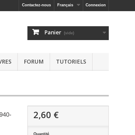
Contactez-nous
Français
Connexion
Panier
(vide)
VRES
FORUM
TUTORIELS
2,60 €
1940-
Quantité