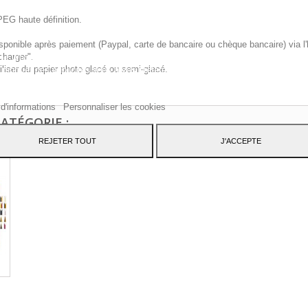
PEG haute définition.
sponible après paiement (Paypal, carte de bancaire ou chèque bancaire) via l'
charger".
te Web utilise ses propres cookies et ceux de tiers pour améliorer nos servic
iliser du papier photo glacé ou semi-glacé.
 montrer des publicités liées à vos préférences en analysant vos habitudes d
ation. Pour donner votre consentement à son utilisation, appuyez sur le bout
pter.
 d'informations
Personnaliser les cookies
ATÉGORIE :
REJETER TOUT
J'ACCEPTE