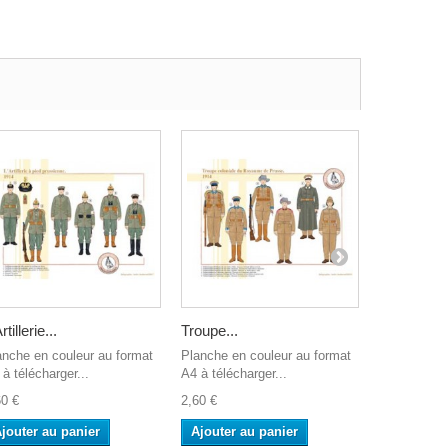
rtillerie...
Troupe...
La Landweh
anche en couleur au format
Planche en couleur au format
Planche en 
à télécharger...
A4 à télécharger...
A4 à télécha
60 €
2,60 €
2,60 €
jouter au panier
Ajouter au panier
Ajouter a