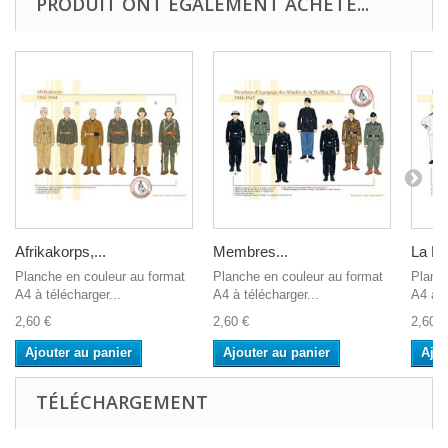
PRODUIT ONT ÉGALEMENT ACHETÉ...
Afrikakorps,...
Membres...
La Ma
Planche en couleur au format
Planche en couleur au format
Planch
A4 à télécharger...
A4 à télécharger...
A4 à t
2,60 €
2,60 €
2,60 €
Ajouter au panier
Ajouter au panier
Ajou
TÉLÉCHARGEMENT