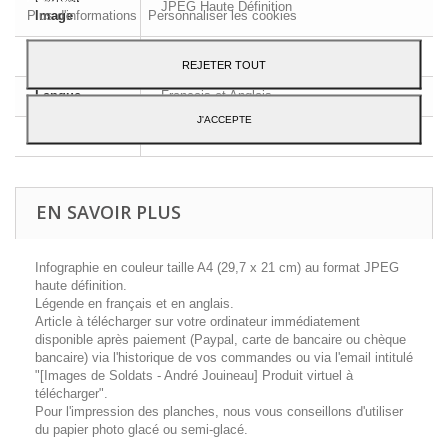
JPEG Haute Définition
Plus d'informations
Personnaliser les cookies
Image
Dimensions
A4 - 29,7 x 21 cm
REJETER TOUT
Langue
Français et Anglais
J'ACCEPTE
Contenu
1 planche d'uniforme
EN SAVOIR PLUS
Infographie en couleur taille A4 (29,7 x 21 cm) au format JPEG
haute définition.
Légende en français et en anglais.
Article à télécharger sur votre ordinateur immédiatement
disponible après paiement (Paypal, carte de bancaire ou chèque
bancaire) via l'historique de vos commandes ou via l'email intitulé
"[Images de Soldats - André Jouineau] Produit virtuel à
télécharger".
Pour l'impression des planches, nous vous conseillons d'utiliser
du papier photo glacé ou semi-glacé.