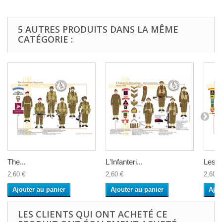
5 AUTRES PRODUITS DANS LA MÊME
CATÉGORIE :
The...
L'Infanteri...
Les t
2,60 €
2,60 €
2,60 €
Ajouter au panier
Ajouter au panier
Ajou
LES CLIENTS QUI ONT ACHETÉ CE