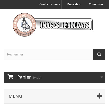
Contactez-nous
Connexion
Français
Panier
(vide)
MENU