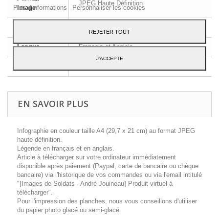
JPEG Haute Définition
Plus d'informations
Personnaliser les cookies
Image
Dimensions
A4 - 29,7 x 21 cm
REJETER TOUT
Langue
Français et Anglais
J'ACCEPTE
Contenu
1 planche d'uniforme
EN SAVOIR PLUS
Infographie en couleur taille A4 (29,7 x 21 cm) au format JPEG
haute définition.
Légende en français et en anglais.
Article à télécharger sur votre ordinateur immédiatement
disponible après paiement (Paypal, carte de bancaire ou chèque
bancaire) via l'historique de vos commandes ou via l'email intitulé
"[Images de Soldats - André Jouineau] Produit virtuel à
télécharger".
Pour l'impression des planches, nous vous conseillons d'utiliser
du papier photo glacé ou semi-glacé.