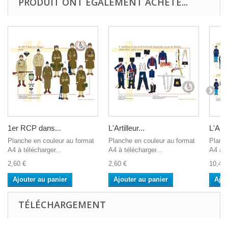
PRODUIT ONT ÉGALEMENT ACHETÉ...
1er RCP dans...
L'Artilleur...
L'Artil
Planche en couleur au format
Planche en couleur au format
Planch
A4 à télécharger...
A4 à télécharger...
A4 à t
2,60 €
2,60 €
10,40 
Ajouter au panier
Ajouter au panier
Ajou
TÉLÉCHARGEMENT