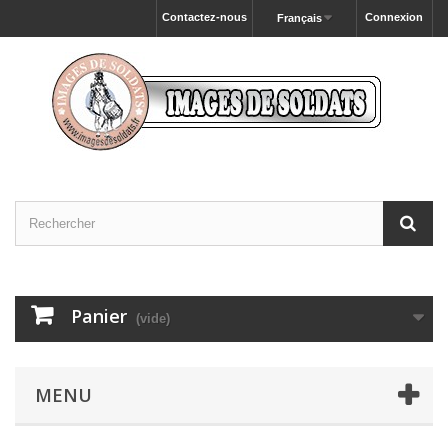
Contactez-nous
Connexion
Français
Panier
(vide)
MENU