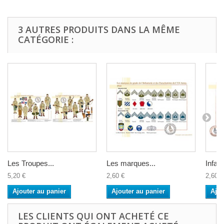
3 AUTRES PRODUITS DANS LA MÊME
CATÉGORIE :
Les Troupes...
Les marques...
Infant
5,20 €
2,60 €
2,60 €
Ajouter au panier
Ajouter au panier
Ajou
LES CLIENTS QUI ONT ACHETÉ CE