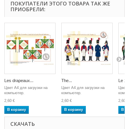
ПОКУПАТЕЛИ ЭТОГО ТОВАРА ТАК ЖЕ
ПРИОБРЕЛИ:
Les drapeaux...
The...
Le 13
Цвет A4 для загрузки на
Цвет A4 для загрузки на
Цвет 
компьютер.
компьютер.
компь
2,60 €
2,60 €
2,60 €
В корзину
В корзину
В к
СКАЧАТЬ