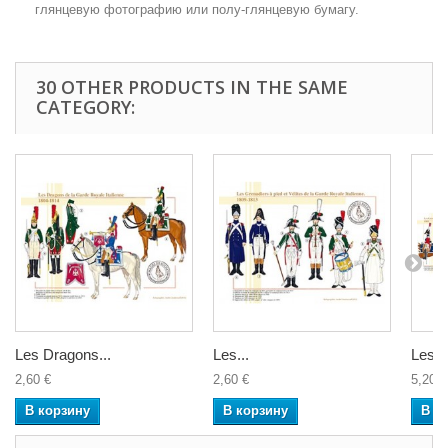
глянцевую фотографию или полу-глянцевую бумагу.
30 OTHER PRODUCTS IN THE SAME
CATEGORY:
Les Dragons...
Les...
Les G
2,60 €
2,60 €
5,20 €
В корзину
В корзину
В к