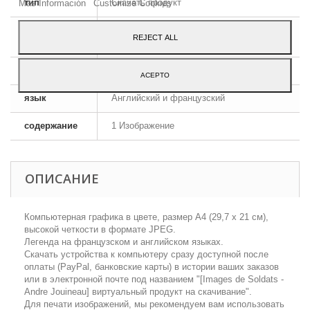
тип
Скачать продукт
Más Información
Customize Cookies
формат
JPEG HD
REJECT ALL
изображения
размеры
A4 - 29,7 x 21 cm
ACEPTO
язык
Английский и французский
содержание
1 Изображение
ОПИСАНИЕ
Компьютерная графика в цвете, размер А4 (29,7 х 21 см),
высокой четкости в формате JPEG.
Легенда на французском и английском языках.
Скачать устройства к компьютеру сразу доступной после
оплаты (PayPal, банковские карты) в истории ваших заказов
или в электронной почте под названием "[Images de Soldats -
Аndre Jouineau] виртуальный продукт на скачивание".
Для печати изображений, мы рекомендуем вам использовать