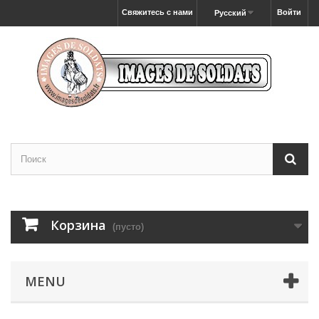
Свяжитесь с нами
Войти
Русский
Корзина
(пусто)
MENU