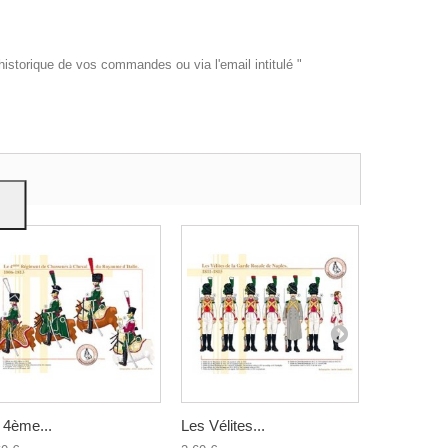
historique de vos commandes ou via l'email intitulé "
es et
e
on
 4ème...
Les Vélites...
Les Gardes