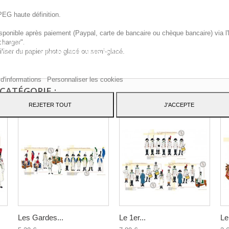
PEG haute définition.
sponible après paiement (Paypal, carte de bancaire ou chèque bancaire) via l'
charger".
te Web utilise ses propres cookies et ceux de tiers pour améliorer nos servic
iliser du papier photo glacé ou semi-glacé.
 montrer des publicités liées à vos préférences en analysant vos habitudes d
ation. Pour donner votre consentement à son utilisation, appuyez sur le bout
pter.
 d'informations
Personnaliser les cookies
CATÉGORIE :
REJETER TOUT
J'ACCEPTE
Les Gardes...
Le 1er...
Le