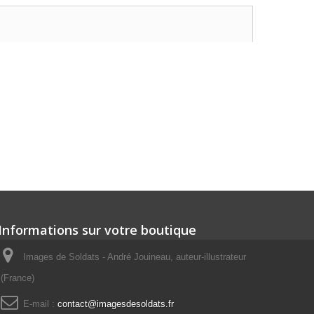
Informations sur votre boutique
Images de Soldats - André Jouineau, auteur-illustrateur
(France)
E-mail :
contact@imagesdesoldats.fr