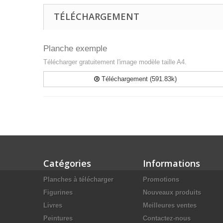
TÉLÉCHARGEMENT
Planche exemple
Télécharger gratuitement l'image modèle taille A4.
Téléchargement (591.83k)
Catégories
Informations
Planches à télécharger
Promotions
Figurines
Nouveaux produits
Livres
Meilleures ventes
Peintures
Contactez-nous