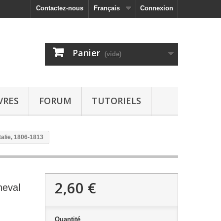
Contactez-nous
Français
Connexion
Panier
(vide)
VRES
FORUM
TUTORIELS
alie, 1806-1813
2,60 €
heval
Quantité