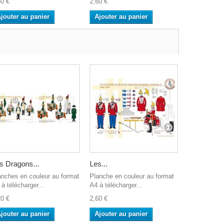
60 €
2,60 €
2,60 €
jouter au panier
Ajouter au panier
Ajouter a
s Dragons...
Les...
Les Vélites
anches en couleur au format
Planche en couleur au format
Planche en 
à télécharger...
A4 à télécharger...
A4 à télécha
20 €
2,60 €
2,60 €
jouter au panier
Ajouter au panier
Ajouter a