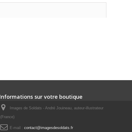
Informations sur votre boutique
Images de Soldats - André Jouineau, auteur-illustrateur
(France)
E-mail :
contact@imagesdesoldats.fr