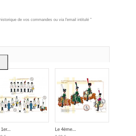
historique de vos commandes ou via l'email intitulé "
es et
e
on
 1er...
Le 4ème...
Les Vélites