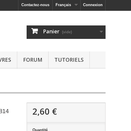
Contactez-nous
Français
Connexion
Panier
(vide)
VRES
FORUM
TUTORIELS
2,60 €
1814
Quantité