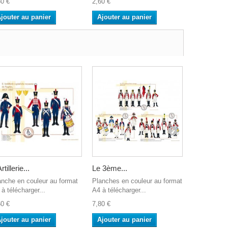
80 €
2,60 €
2,60 €
jouter au panier
Ajouter au panier
Ajouter a
rtillerie...
Le 3ème...
La Garde à
anche en couleur au format
Planches en couleur au format
Planche en 
à télécharger...
A4 à télécharger...
A4 à télécha
60 €
7,80 €
2,60 €
jouter au panier
Ajouter au panier
Ajouter a