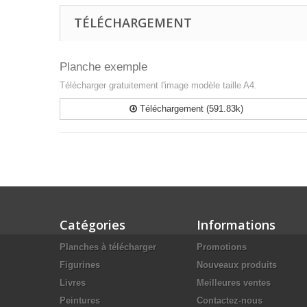
TÉLÉCHARGEMENT
Planche exemple
Télécharger gratuitement l'image modèle taille A4.
Téléchargement (591.83k)
Catégories
Informations
Planches à télécharger
Promotions
Figurines
Nouveaux produits
Livres
Meilleures ventes
Peintures
Contactez-nous