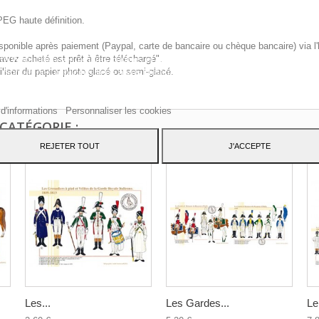
PEG haute définition.
sponible après paiement (Paypal, carte de bancaire ou chèque bancaire) via l'
vez acheté est prêt à être téléchargé".
te Web utilise ses propres cookies et ceux de tiers pour améliorer nos servic
iliser du papier photo glacé ou semi-glacé.
 montrer des publicités liées à vos préférences en analysant vos habitudes d
ation. Pour donner votre consentement à son utilisation, appuyez sur le bout
pter.
 d'informations
Personnaliser les cookies
CATÉGORIE :
REJETER TOUT
J'ACCEPTE
Les...
Les Gardes...
Le