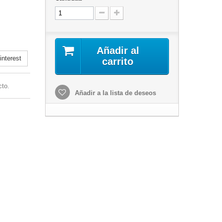
Añadir al
nterest
carrito
cto.
Añadir a la lista de deseos