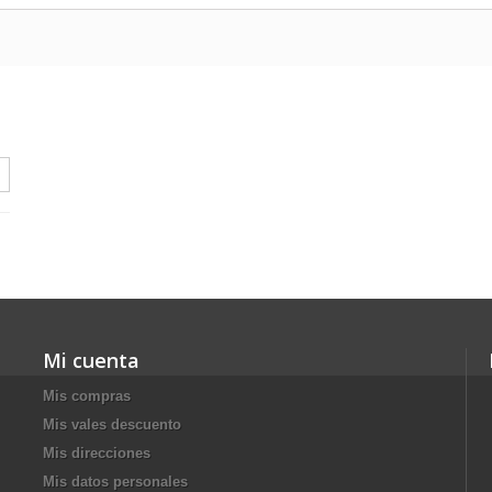
Mi cuenta
Mis compras
Mis vales descuento
Mis direcciones
Mis datos personales