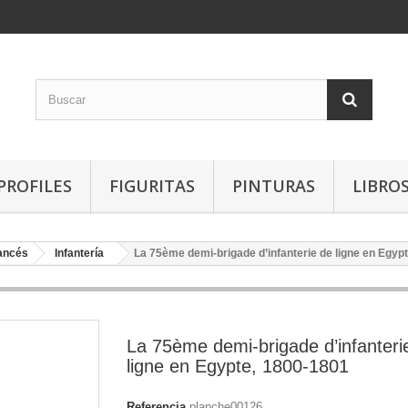
PROFILES
FIGURITAS
PINTURAS
LIBRO
rancés
Infantería
La 75ème demi-brigade d’infanterie de ligne en Egyp
La 75ème demi-brigade d’infanteri
ligne en Egypte, 1800-1801
Referencia
planche00126