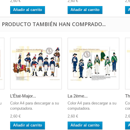
2,60 €
2,60 €
2,
Añadir al carrito
Añadir al carrito
A
E PRODUCTO TAMBIÉN HAN COMPRADO...
L’État-Major...
La 2ème...
Th
u
Color A4 para descargar a su
Color A4 para descargar a su
Co
computadora.
computadora.
co
2,60 €
2,60 €
2,
Añadir al carrito
Añadir al carrito
A