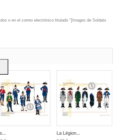
dos o en el correo electrónico titulado "[Images de Soldats
s y
s...
La Légion...
La Garde..