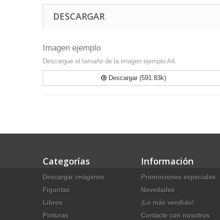
DESCARGAR
Imagen ejemplo
Descargue el tamaño de la imagen ejemplo A4.
Descargar (591.83k)
Categorías
Información
Descargar imágenes
Promociones especiales
Figuritas
Novedades
Libros
¡Lo más vendido!
Pinturas
Contacte con nosotros