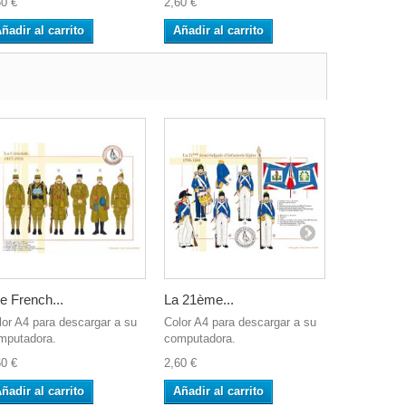
60 €
2,60 €
2,60 €
ñadir al carrito
Añadir al carrito
Añadir al 
e French...
La 21ème...
Les Guides
lor A4 para descargar a su
Color A4 para descargar a su
Color A4 pa
mputadora.
computadora.
computador
60 €
2,60 €
2,60 €
ñadir al carrito
Añadir al carrito
Añadir al 