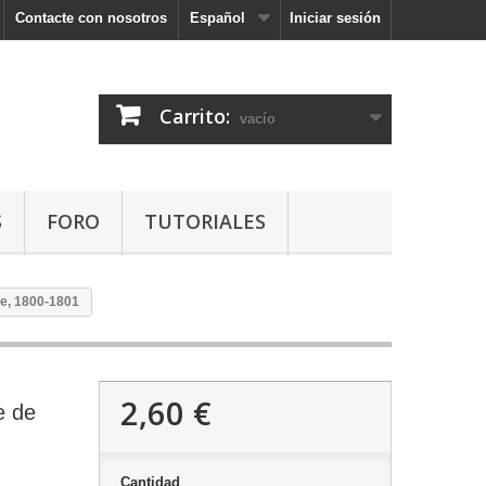
Contacte con nosotros
Español
Iniciar sesión
Carrito:
vacío
S
FORO
TUTORIALES
te, 1800-1801
2,60 €
e de
Cantidad