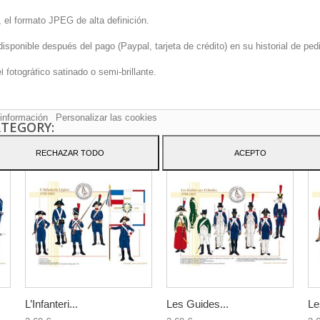
 el formato JPEG de alta definición.
onible después del pago (Paypal, tarjeta de crédito) en su historial de pedi
sitio web utiliza cookies propias y de terceros para mejorar nuestros servicio
fotográfico satinado o semi-brillante.
arle publicidad relacionada con sus preferencias mediante el análisis de sus
tos de navegación. Para dar su consentimiento sobre su uso pulse el botón
to.
información
Personalizar las cookies
ATEGORY:
RECHAZAR TODO
ACEPTO
L’Infanteri...
Les Guides...
Le