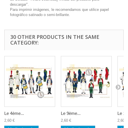
descargar".
Para imprimir imágenes, le recomendamos que utilice papel
fotográfico satinado o semi-brillante.
30 OTHER PRODUCTS IN THE SAME
CATEGORY:
Le 4ème...
Le 9ème...
Le 16
2,60 €
2,60 €
2,60 €