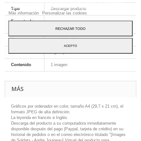
preferencias mediante el análisis de sus hábitos de navegación.
Para dar su consentimiento sobre su uso pulse el botón Acepto.
Tipo
Descargar producto
Más información
Personalizar las cookies
Formato de
JPEG HD
la imagen
RECHAZAR TODO
Dimensiones
A4 - 29,7 x 21 cm
ACEPTO
Idioma
Inglés y francés
Contenido
1 imagen
MÁS
Gráficos por ordenador en color, tamaño A4 (29,7 x 21 cm), el
formato JPEG de alta definición.
La leyenda en francés e Inglés.
Descarga del producto a su computadora inmediatamente
disponible después del pago (Paypal, tarjeta de crédito) en su
historial de pedidos o en el correo electrónico titulado "[Images
de Soldats - Andre Jouineau] Virtual del producto para