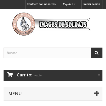
Contacte con nosotros
Iniciar sesión
Español
Carrito:
vacío
MENU