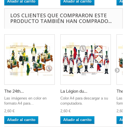
Añadir al carrito
Añadir al carrito
Añad
LOS CLIENTES QUE COMPRARON ESTE
PRODUCTO TAMBIÉN HAN COMPRADO...
The 24th...
La Légion du...
The 1
Las imágenes en color en
Color A4 para descargar a su
Las i
formato A4 para...
computadora.
format
2,60 €
2,60 €
2,60 €
Añadir al carrito
Añadir al carrito
Añad