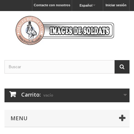
Contacte con nosotros
Iniciar sesión
Español
Carrito:
vacío
MENU