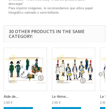
descargar".
Para imprimir imágenes, le recomendamos que utilice papel
fotográfico satinado o semi-brillante.
30 OTHER PRODUCTS IN THE SAME
CATEGORY:
Aide de...
Le 4ème...
Le 9è
2,60 €
2,60 €
2,60 €