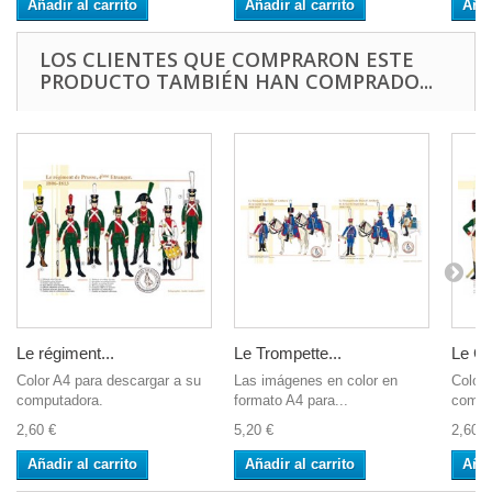
Añadir al carrito
Añadir al carrito
Añad
LOS CLIENTES QUE COMPRARON ESTE
PRODUCTO TAMBIÉN HAN COMPRADO...
Le régiment...
Le Trompette...
Le Ch
Color A4 para descargar a su
Las imágenes en color en
Color 
computadora.
formato A4 para...
compu
2,60 €
5,20 €
2,60 €
Añadir al carrito
Añadir al carrito
Añad