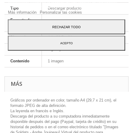
preferencias mediante el análisis de sus hábitos de navegación.
Para dar su consentimiento sobre su uso pulse el botón Acepto.
Tipo
Descargar producto
Más información
Personalizar las cookies
Formato de
JPEG HD
la imagen
RECHAZAR TODO
Dimensiones
A4 - 29,7 x 21 cm
ACEPTO
Idioma
Inglés y francés
Contenido
1 imagen
MÁS
Gráficos por ordenador en color, tamaño A4 (29,7 x 21 cm), el
formato JPEG de alta definición.
La leyenda en francés e Inglés.
Descarga del producto a su computadora inmediatamente
disponible después del pago (Paypal, tarjeta de crédito) en su
historial de pedidos o en el correo electrónico titulado "[Images
de Soldats - Andre Jouineau] Virtual del producto para