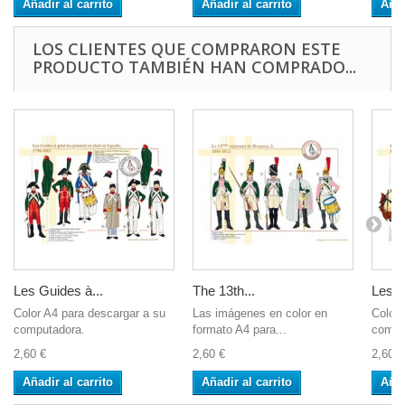
Añadir al carrito
Añadir al carrito
Añad
LOS CLIENTES QUE COMPRARON ESTE
PRODUCTO TAMBIÉN HAN COMPRADO...
Les Guides à...
The 13th...
Les G
Color A4 para descargar a su
Las imágenes en color en
Color 
computadora.
formato A4 para...
compu
2,60 €
2,60 €
2,60 €
Añadir al carrito
Añadir al carrito
Añad