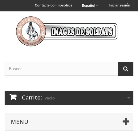
Contacte con nosotros
Iniciar sesión
Español
Carrito:
vacío
MENU