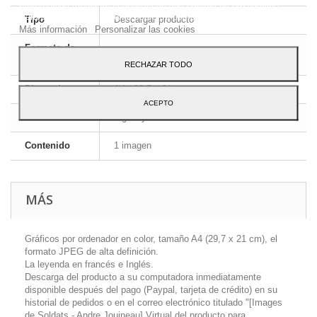
preferencias mediante el análisis de sus hábitos de navegación.
Para dar su consentimiento sobre su uso pulse el botón Acepto.
Tipo
Descargar producto
Más información
Personalizar las cookies
Formato de
JPEG HD
la imagen
RECHAZAR TODO
Dimensiones
A4 - 29,7 x 21 cm
ACEPTO
Idioma
Inglés y francés
Contenido
1 imagen
MÁS
Gráficos por ordenador en color, tamaño A4 (29,7 x 21 cm), el
formato JPEG de alta definición.
La leyenda en francés e Inglés.
Descarga del producto a su computadora inmediatamente
disponible después del pago (Paypal, tarjeta de crédito) en su
historial de pedidos o en el correo electrónico titulado "[Images
de Soldats - Andre Jouineau] Virtual del producto para