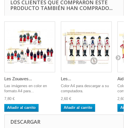
LOS CLIENTES QUE COMPRARON ESTE
PRODUCTO TAMBIÉN HAN COMPRADO...
Les Zouaves...
Les...
Aide 
Las imágenes en color en
Color A4 para descargar a su
Color 
formato A4 para...
computadora.
compu
7,80 €
2,60 €
2,60 €
Añadir al carrito
Añadir al carrito
Añad
DESCARGAR