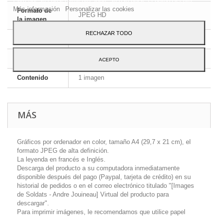
Más información
Personalizar las cookies
Formato de
JPEG HD
la imagen
RECHAZAR TODO
Dimensiones
A4 - 29,7 x 21 cm
Idioma
Inglés y francés
ACEPTO
Contenido
1 imagen
MÁS
Gráficos por ordenador en color, tamaño A4 (29,7 x 21 cm), el
formato JPEG de alta definición.
La leyenda en francés e Inglés.
Descarga del producto a su computadora inmediatamente
disponible después del pago (Paypal, tarjeta de crédito) en su
historial de pedidos o en el correo electrónico titulado "[Images
de Soldats - Andre Jouineau] Virtual del producto para
descargar".
Para imprimir imágenes, le recomendamos que utilice papel