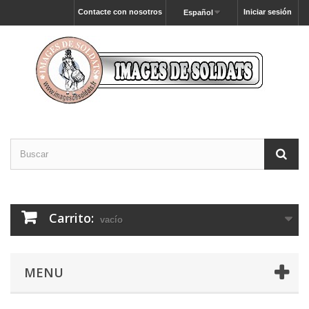
Contacte con nosotros
Iniciar sesión
Español
Carrito:
vacío
MENU