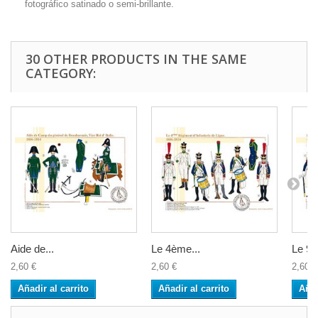
fotográfico satinado o semi-brillante.
30 OTHER PRODUCTS IN THE SAME
CATEGORY:
Aide de...
Le 4ème...
Le 9è
2,60 €
2,60 €
2,60 €
Añadir al carrito
Añadir al carrito
Añad