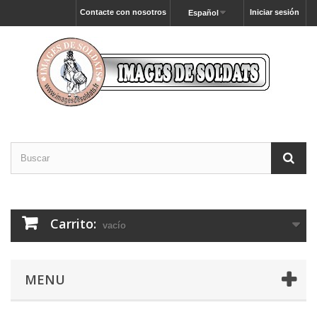
Contacte con nosotros
Iniciar sesión
Español
Carrito:
vacío
MENU