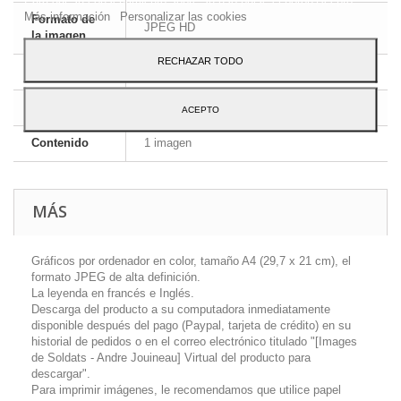
Más información
Personalizar las cookies
Formato de
JPEG HD
la imagen
RECHAZAR TODO
Dimensiones
A4 - 29,7 x 21 cm
Idioma
Inglés y francés
ACEPTO
Contenido
1 imagen
MÁS
Gráficos por ordenador en color, tamaño A4 (29,7 x 21 cm), el
formato JPEG de alta definición.
La leyenda en francés e Inglés.
Descarga del producto a su computadora inmediatamente
disponible después del pago (Paypal, tarjeta de crédito) en su
historial de pedidos o en el correo electrónico titulado "[Images
de Soldats - Andre Jouineau] Virtual del producto para
descargar".
Para imprimir imágenes, le recomendamos que utilice papel