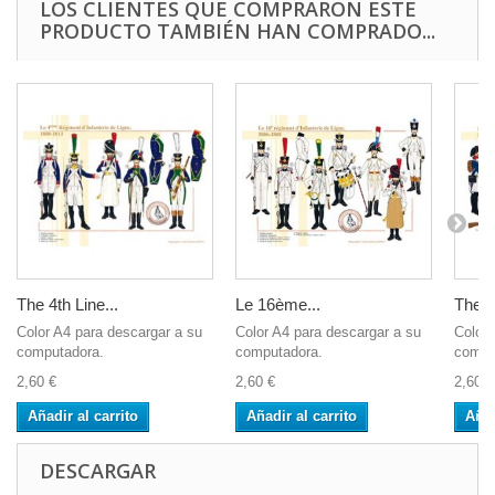
LOS CLIENTES QUE COMPRARON ESTE
PRODUCTO TAMBIÉN HAN COMPRADO...
The 4th Line...
Le 16ème...
The F
Color A4 para descargar a su
Color A4 para descargar a su
Color 
computadora.
computadora.
compu
2,60 €
2,60 €
2,60 €
Añadir al carrito
Añadir al carrito
Añad
DESCARGAR