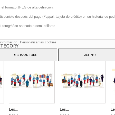
 el formato JPEG de alta definición.
onible después del pago (Paypal, tarjeta de crédito) en su historial de pedi
sitio web utiliza cookies propias y de terceros para mejorar nuestros servicio
fotográfico satinado o semi-brillante.
arle publicidad relacionada con sus preferencias mediante el análisis de sus
tos de navegación. Para dar su consentimiento sobre su uso pulse el botón
to.
información
Personalizar las cookies
ATEGORY:
RECHAZAR TODO
ACEPTO
Les...
Les...
Le