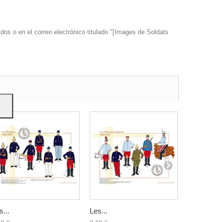
dos o en el correo electrónico titulado "[Images de Soldats
s y
s...
Les...
Les...