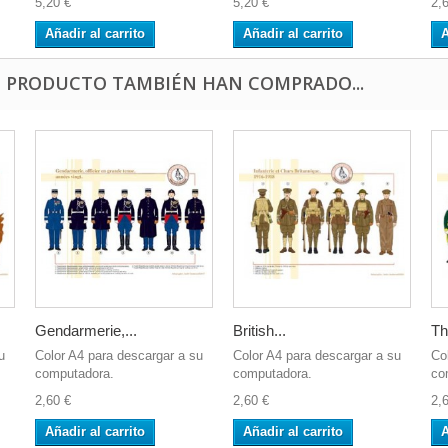
5,20 €
5,20 €
2,
Añadir al carrito
Añadir al carrito
A
E PRODUCTO TAMBIÉN HAN COMPRADO...
Gendarmerie,...
British...
Th
u
Color A4 para descargar a su
Color A4 para descargar a su
Co
computadora.
computadora.
co
2,60 €
2,60 €
2,
Añadir al carrito
Añadir al carrito
A