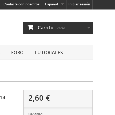
Contacte con nosotros
Español
Iniciar sesión
Carrito:
vacío
S
FORO
TUTORIALES
2,60 €
914
Cantidad