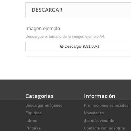
DESCARGAR
Imagen ejemplo
Descargue el tamaño de la imagen ejemplo A4.
Descargar (591.83k)
Categorías
Información
Descargar imágenes
Promociones especiales
Figuritas
Novedades
Libros
¡Lo más vendido!
Pinturas
Contacte con nosotros