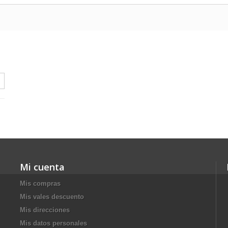
Mi cuenta
Mis compras
Mis vales descuento
Mis direcciones
Mis datos personales