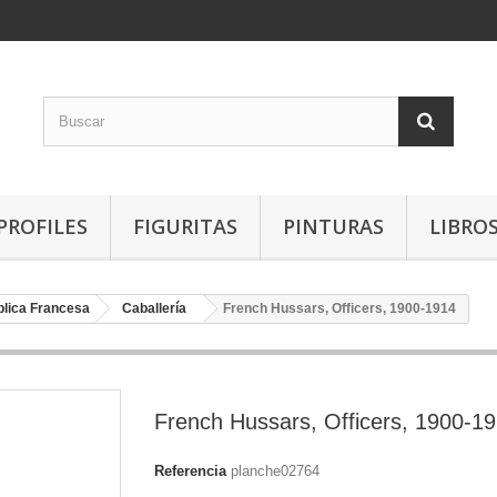
PROFILES
FIGURITAS
PINTURAS
LIBRO
blica Francesa
Caballería
French Hussars, Officers, 1900-1914
French Hussars, Officers, 1900-1
Referencia
planche02764