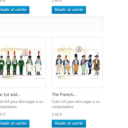
60 €
2,60 €
2,60 €
ñadir al carrito
Añadir al carrito
Añadir al 
e 1st and...
The French...
Les...
lor A4 para descargar a su
Color A4 para descargar a su
Color A4 pa
mputadora.
computadora.
computador
60 €
2,60 €
2,60 €
ñadir al carrito
Añadir al carrito
Añadir al 