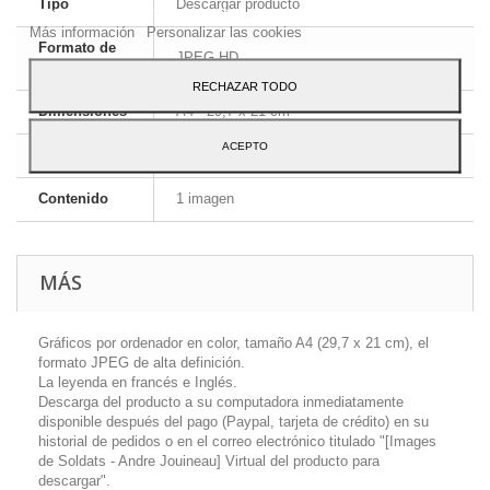
Tipo
Descargar producto
Para dar su consentimiento sobre su uso pulse el botón Acepto.
Más información
Personalizar las cookies
Formato de
JPEG HD
la imagen
RECHAZAR TODO
Dimensiones
A4 - 29,7 x 21 cm
ACEPTO
Idioma
Inglés y francés
Contenido
1 imagen
MÁS
Gráficos por ordenador en color, tamaño A4 (29,7 x 21 cm), el
formato JPEG de alta definición.
La leyenda en francés e Inglés.
Descarga del producto a su computadora inmediatamente
disponible después del pago (Paypal, tarjeta de crédito) en su
historial de pedidos o en el correo electrónico titulado "[Images
de Soldats - Andre Jouineau] Virtual del producto para
descargar".