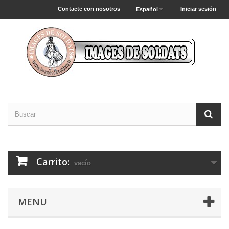
Contacte con nosotros
Iniciar sesión
Español
Carrito:
vacío
MENU