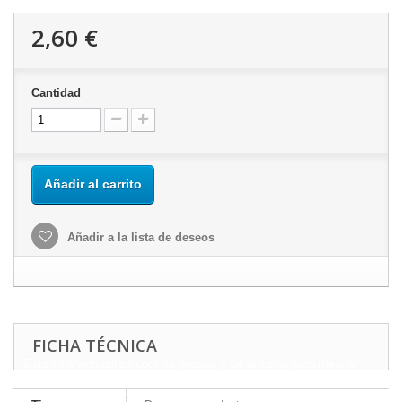
2,60 €
Cantidad
Añadir al carrito
Añadir a la lista de deseos
FICHA TÉCNICA
Este sitio web utiliza cookies propias y de terceros para mejorar
nuestros servicios y mostrarle publicidad relacionada con sus
preferencias mediante el análisis de sus hábitos de navegación.