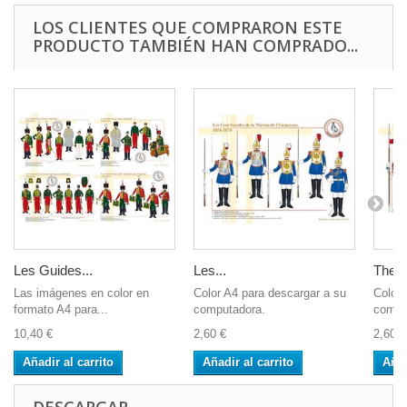
LOS CLIENTES QUE COMPRARON ESTE
PRODUCTO TAMBIÉN HAN COMPRADO...
Les Guides...
Les...
The la
Las imágenes en color en
Color A4 para descargar a su
Color 
formato A4 para...
computadora.
compu
10,40 €
2,60 €
2,60 €
Añadir al carrito
Añadir al carrito
Añad