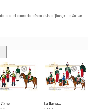
dos o en el correo electrónico titulado "[Images de Soldats
s y
 7ème...
Le 6ème...
Le 1er...