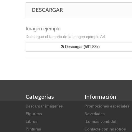
DESCARGAR
Imagen ejemplo
Descargue el tamaño de la imagen ejemplo A4.
Descargar (591.83k)
Categorías
Información
Descargar imágenes
Promociones especiales
Figuritas
Novedades
Libros
¡Lo más vendido!
Pinturas
Contacte con nosotros