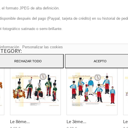
 el formato JPEG de alta definición.
onible después del pago (Paypal, tarjeta de crédito) en su historial de pedi
sitio web utiliza cookies propias y de terceros para mejorar nuestros servicio
fotográfico satinado o semi-brillante.
arle publicidad relacionada con sus preferencias mediante el análisis de sus
tos de navegación. Para dar su consentimiento sobre su uso pulse el botón
to.
información
Personalizar las cookies
ATEGORY:
RECHAZAR TODO
ACEPTO
Le 8ème...
Le 3ème...
Le