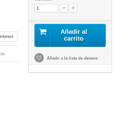
Añadir al
nterest
carrito
cto.
Añadir a la lista de deseos