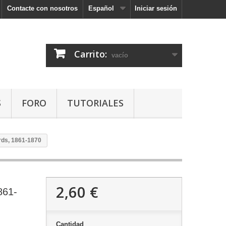
Contacte con nosotros
Español
Iniciar sesión
Carrito:
vacío
S
FORO
TUTORIALES
rds, 1861-1870
2,60 €
861-
Cantidad