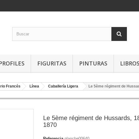
PROFILES
FIGURITAS
PINTURAS
LIBRO
rio Francés
Línea
Caballería Ligera
Le 5ème régiment de Hussa
Le 5ème régiment de Hussards, 1
1870
Referencia
planche00640