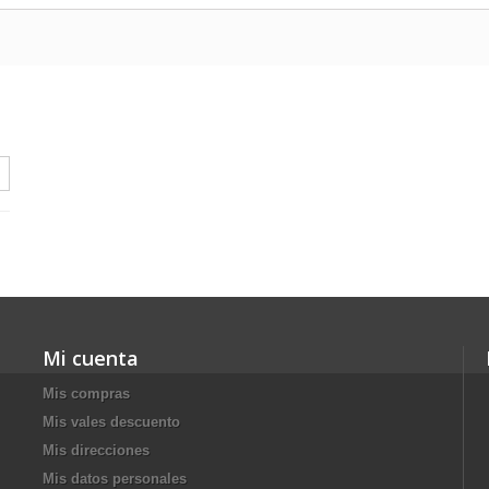
Mi cuenta
Mis compras
Mis vales descuento
Mis direcciones
Mis datos personales