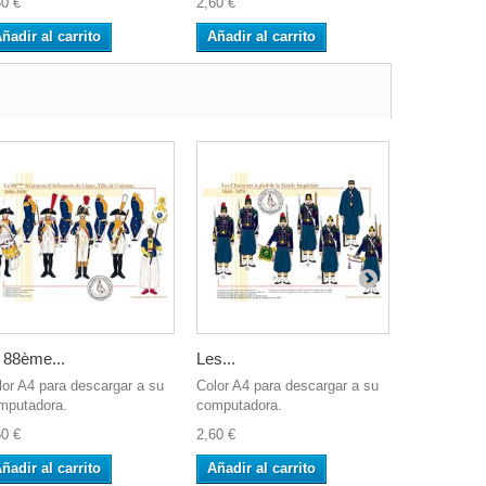
60 €
2,60 €
2,60 €
ñadir al carrito
Añadir al carrito
Añadir al 
 88ème...
Les...
L'Infanterie
lor A4 para descargar a su
Color A4 para descargar a su
Color A4 pa
mputadora.
computadora.
computador
60 €
2,60 €
2,60 €
ñadir al carrito
Añadir al carrito
Añadir al 