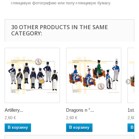
глянцевую фотографию или полу-глянцевую бумагу.
30 OTHER PRODUCTS IN THE SAME
CATEGORY:
Artillery...
Dragons n °...
1st...
2,60 €
2,60 €
2,60 €
В корзину
В корзину
В к