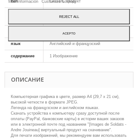
тип
Скачать продукт
Más Información
Customize Cookies
формат
JPEG HD
REJECT ALL
изображения
размеры
A4 - 29,7 x 21 cm
ACEPTO
язык
Английский и французский
содержание
1 Изображение
ОПИСАНИЕ
Компьютерная графика в цвете, размер А4 (29,7 х 21 см),
высокой четкости в формате JPEG.
Легенда на французском и английском языках.
Скачать устройства к компьютеру сразу доступной после
оплаты (PayPal, банковские карты) в истории ваших заказов
или в электронной почте под названием "[Images de Soldats -
Аndre Jouineau] виртуальный продукт на скачивание".
Для печати изображений, мы рекомендуем вам использовать