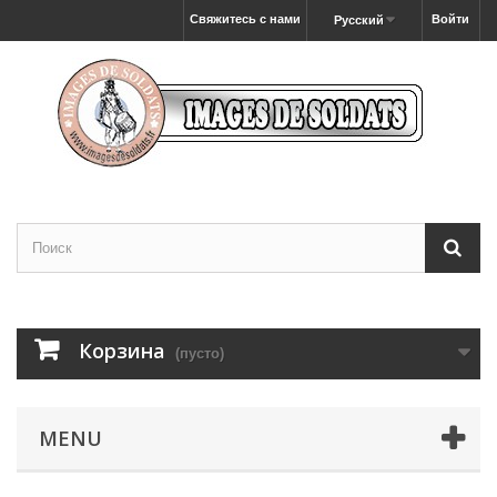
Свяжитесь с нами
Войти
Русский
Корзина
(пусто)
MENU