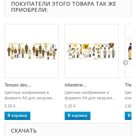
ПОКУПАТЕЛИ ЭТОГО ТОВАРА ТАК ЖЕ
ПРИОБРЕЛИ:
Tenues des...
Infanterie...
The...
Цветные изображения в
Цветные изображения в
Цвет 
формате А4 для загрузки...
формате А4 для загрузки...
компь
5,20 €
5,20 €
2,60 €
В корзину
В корзину
В к
СКАЧАТЬ