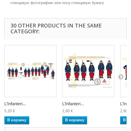
глянцевую фотографию или полу-глянцевую бумагу.
30 OTHER PRODUCTS IN THE SAME
CATEGORY:
L’Infanteri...
L’Infanteri...
L’Infan
5,20 €
2,60 €
2,60 €
В корзину
В корзину
В к