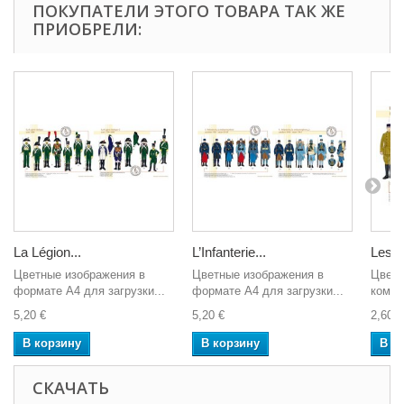
ПОКУПАТЕЛИ ЭТОГО ТОВАРА ТАК ЖЕ
ПРИОБРЕЛИ:
La Légion...
L’Infanterie...
Les...
Цветные изображения в
Цветные изображения в
Цвет 
формате А4 для загрузки...
формате А4 для загрузки...
компь
5,20 €
5,20 €
2,60 €
В корзину
В корзину
В к
СКАЧАТЬ