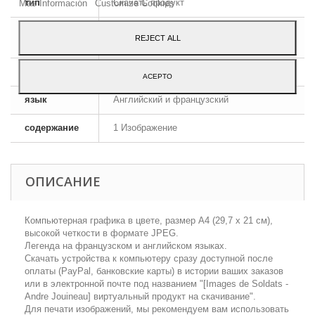
тип
Скачать продукт
Más Información
Customize Cookies
формат
JPEG HD
REJECT ALL
изображения
размеры
A4 - 29,7 x 21 cm
ACEPTO
язык
Английский и французский
содержание
1 Изображение
ОПИСАНИЕ
Компьютерная графика в цвете, размер А4 (29,7 х 21 см),
высокой четкости в формате JPEG.
Легенда на французском и английском языках.
Скачать устройства к компьютеру сразу доступной после
оплаты (PayPal, банковские карты) в истории ваших заказов
или в электронной почте под названием "[Images de Soldats -
Аndre Jouineau] виртуальный продукт на скачивание".
Для печати изображений, мы рекомендуем вам использовать