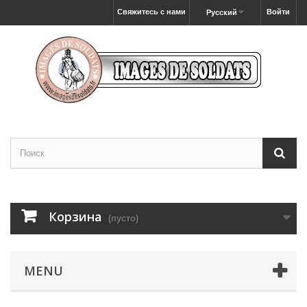
Свяжитесь с нами
Войти
Русский
Корзина
(пусто)
MENU