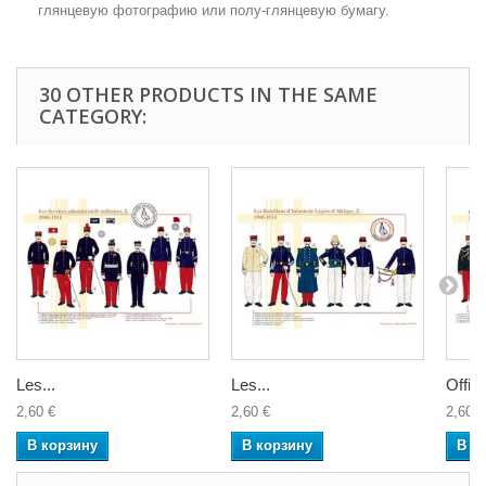
глянцевую фотографию или полу-глянцевую бумагу.
30 OTHER PRODUCTS IN THE SAME
CATEGORY:
Les...
Les...
Offici
2,60 €
2,60 €
2,60 €
В корзину
В корзину
В к