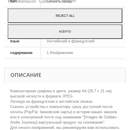
тип
Скачать продукт
Más Información
Customize Cookies
формат
JPEG HD
REJECT ALL
изображения
размеры
A4 - 29,7 x 21 cm
ACEPTO
язык
Английский и французский
содержание
1 Изображение
ОПИСАНИЕ
Компьютерная графика в цвете, размер А4 (29,7 х 21 см),
высокой четкости в формате JPEG.
Легенда на французском и английском языках.
Скачать устройства к компьютеру сразу доступной после
оплаты (PayPal, банковские карты) в истории ваших заказов
или в электронной почте под названием "[Images de Soldats -
Аndre Jouineau] виртуальный продукт на скачивание".
Для печати изображений, мы рекомендуем вам использовать