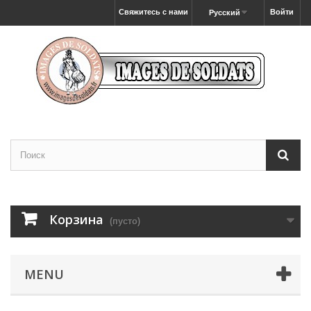
Свяжитесь с нами
Войти
Русский
Корзина
(пусто)
MENU