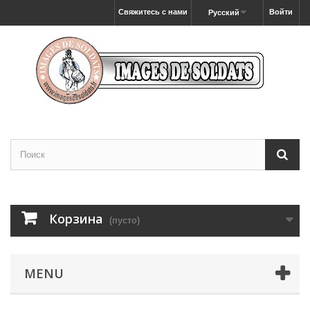
Свяжитесь с нами
Войти
Русский
Корзина
(пусто)
MENU