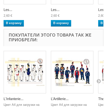
Les...
Les...
Les...
2,60 €
2,60 €
2,60 €
В корзину
В корзину
В к
ПОКУПАТЕЛИ ЭТОГО ТОВАРА ТАК ЖЕ
ПРИОБРЕЛИ:
L'Infanterie...
L’Artillerie...
The D
Цвет A4 для загрузки на
Цвет A4 для загрузки на
Цвет 