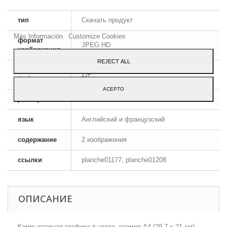
Our webstore uses cookies to offer a better user experience and we consider that
тип
Скачать продукт
you are accepting their use if you keep browsing the website.
Más Información
Customize Cookies
формат
JPEG HD
изображения
REJECT ALL
Формат
ZIP
файла
ACEPTO
размеры
A4 - 29,7 x 21 cm
язык
Английский и французский
содержание
2 изображения
ссылки
planche01177, planche01208
ОПИСАНИЕ
Компьютерная графика в цвете, размер А4 (29,7 х 21 см),