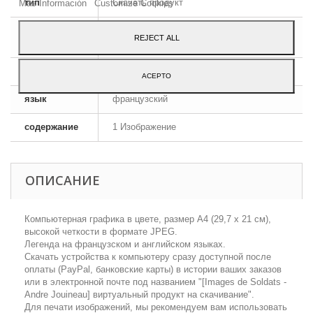
тип
Скачать продукт
Más Información
Customize Cookies
формат
JPEG HD
REJECT ALL
изображения
размеры
A4 - 29,7 x 21 cm
ACEPTO
язык
французский
содержание
1 Изображение
ОПИСАНИЕ
Компьютерная графика в цвете, размер А4 (29,7 х 21 см),
высокой четкости в формате JPEG.
Легенда на французском и английском языках.
Скачать устройства к компьютеру сразу доступной после
оплаты (PayPal, банковские карты) в истории ваших заказов
или в электронной почте под названием "[Images de Soldats -
Аndre Jouineau] виртуальный продукт на скачивание".
Для печати изображений, мы рекомендуем вам использовать