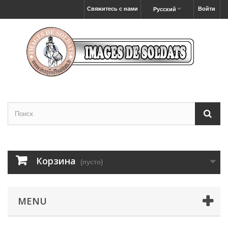
Свяжитесь с нами
Войти
Русский
Корзина
(пусто)
MENU