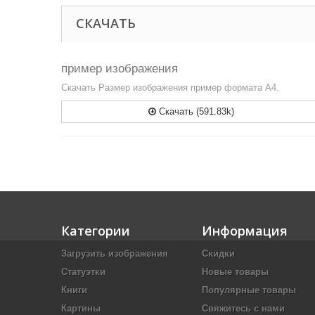
СКАЧАТЬ
пример изображения
Скачать Размер изображения пример формата А4.
Скачать (591.83k)
Категории
Информация
Загрузить изображения
Скидки
Статуэтки
Новые товары
Книги
Популярные товары
Картины
Свяжитесь с нами