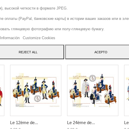
м), высокой четкости в формате JPEG.
е оплаты (PayPal, банковские карты) в истории ваших заказов или в элек
bstore uses cookies to offer a better user experience and we consider that you are accepting th
зовать глянцевую фотографию или полу-глянцевую бумагу.
 keep browsing the website.
Información
Customize Cookies
ATEGORY:
REJECT ALL
ACEPTO
Le 12ème de...
Le 24ème de...
Le