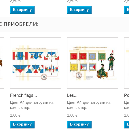
2,60 €
2,60 €
2,
В корзину
В корзину
Е ПРИОБРЕЛИ:
French flags...
Les...
Po
Цвет A4 для загрузки на
Цвет A4 для загрузки на
Цв
компьютер.
компьютер.
ко
2,60 €
2,60 €
2,
В корзину
В корзину