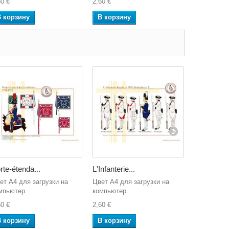
60 €
2,60 €
2,60 €
В корзину
В корзину
В корзин
rte-étenda...
L'Infanterie...
Chasseur 
ет A4 для загрузки на
Цвет A4 для загрузки на
Цвет A4 дл
мпьютер.
компьютер.
компьютер
60 €
2,60 €
2,60 €
В корзину
В корзину
В корзин