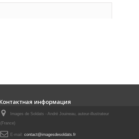
Контактная информация
Images de Soldats - André Jouineau, auteur-illustrateur
(France)
E-mail:
contact@imagesdesoldats.fr