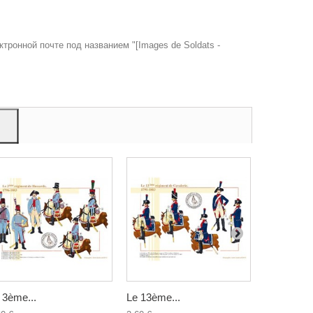
тронной почте под названием "[Images de Soldats -
eir use
 3ème...
Le 13ème...
Le 5ème...