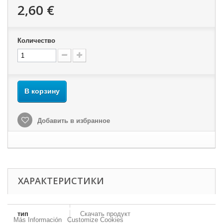
2,60 €
Количество
В корзину
Добавить в избранное
ХАРАКТЕРИСТИКИ
Our webstore uses cookies to offer a better user experience and we consider that
you are accepting their use if you keep browsing the website.
тип
Скачать продукт
Más Información
Customize Cookies