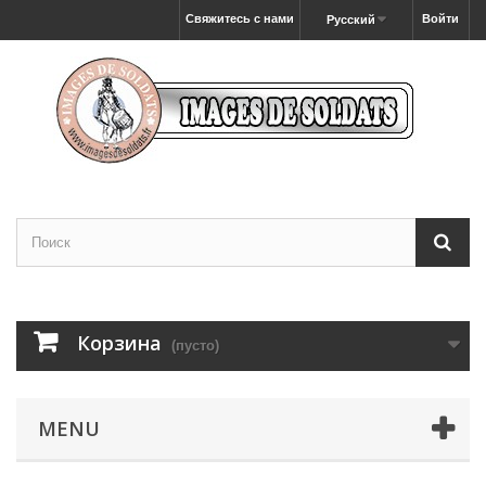
Свяжитесь с нами
Войти
Русский
Корзина
(пусто)
MENU