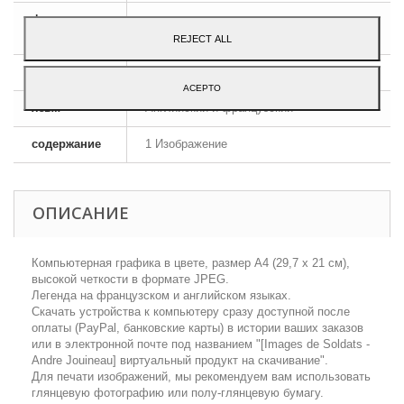
формат
JPEG HD
изображения
REJECT ALL
размеры
A4 - 29,7 x 21 cm
ACEPTO
язык
Английский и французский
содержание
1 Изображение
ОПИСАНИЕ
Компьютерная графика в цвете, размер А4 (29,7 х 21 см),
высокой четкости в формате JPEG.
Легенда на французском и английском языках.
Скачать устройства к компьютеру сразу доступной после
оплаты (PayPal, банковские карты) в истории ваших заказов
или в электронной почте под названием "[Images de Soldats -
Аndre Jouineau] виртуальный продукт на скачивание".
Для печати изображений, мы рекомендуем вам использовать
глянцевую фотографию или полу-глянцевую бумагу.