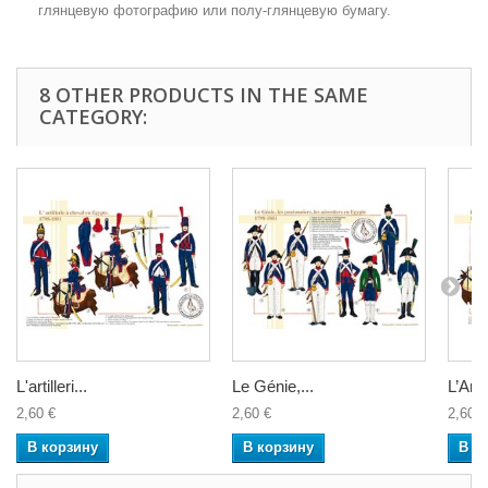
глянцевую фотографию или полу-глянцевую бумагу.
8 OTHER PRODUCTS IN THE SAME
CATEGORY:
L'artilleri...
Le Génie,...
L’Artil
2,60 €
2,60 €
2,60 €
В корзину
В корзину
В к