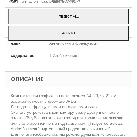
тип
Скачать продукт
Más Información
Customize Cookies
формат
JPEG HD
REJECT ALL
изображения
размеры
A4 - 29,7 x 21 cm
ACEPTO
язык
Английский и французский
содержание
1 Изображение
ОПИСАНИЕ
Компьютерная графика в цвете, размер А4 (29,7 х 21 см),
высокой четкости в формате JPEG.
Легенда на французском и английском языках.
Скачать устройства к компьютеру сразу доступной после
оплаты (PayPal, банковские карты) в истории ваших заказов
или в электронной почте под названием "[Images de Soldats -
Аndre Jouineau] виртуальный продукт на скачивание".
Для печати изображений, мы рекомендуем вам использовать