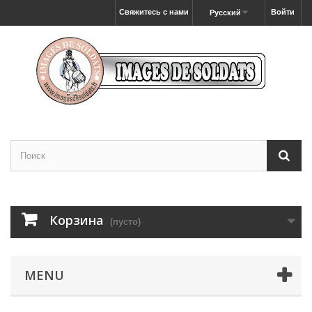
Свяжитесь с нами
Войти
Русский
Корзина
(пусто)
MENU