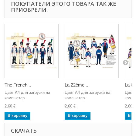
ПОКУПАТЕЛИ ЭТОГО ТОВАРА ТАК ЖЕ
ПРИОБРЕЛИ:
The French...
La 22ème...
La 88
Цвет A4 для загрузки на
Цвет A4 для загрузки на
Цвет 
компьютер.
компьютер.
компь
2,60 €
2,60 €
2,60 €
В корзину
В корзину
В к
СКАЧАТЬ