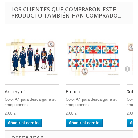
LOS CLIENTES QUE COMPRARON ESTE
PRODUCTO TAMBIÉN HAN COMPRADO...
Artillery of...
French...
3rd R
Color A4 para descargar a su
Color A4 para descargar a su
Color 
computadora.
computadora.
compu
2,60 €
2,60 €
2,60 €
Añadir al carrito
Añadir al carrito
Añad