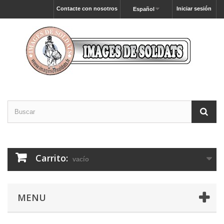
Contacte con nosotros
Iniciar sesión
Español
Carrito:
vacío
MENU