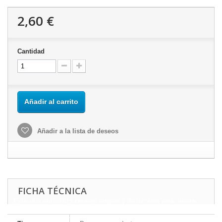
2,60 €
Cantidad
Añadir al carrito
Añadir a la lista de deseos
FICHA TÉCNICA
Este sitio web utiliza cookies propias y de terceros para mejorar
nuestros servicios y mostrarle publicidad relacionada con sus
preferencias mediante el análisis de sus hábitos de navegación.