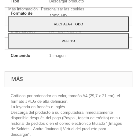
Tipo
Descargar producto
Para dar su consentimiento sobre su uso pulse el botón Acepto.
Más información
Personalizar las cookies
Formato de
JPEG HD
la imagen
RECHAZAR TODO
Dimensiones
A4 - 29,7 x 21 cm
ACEPTO
Idioma
Inglés y francés
Contenido
1 imagen
MÁS
Gráficos por ordenador en color, tamaño A4 (29,7 x 21 cm), el
formato JPEG de alta definición.
La leyenda en francés e Inglés.
Descarga del producto a su computadora inmediatamente
disponible después del pago (Paypal, tarjeta de crédito) en su
historial de pedidos o en el correo electrónico titulado "[Images
de Soldats - Andre Jouineau] Virtual del producto para
descargar".