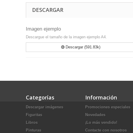
DESCARGAR
Imagen ejemplo
Descargue el tamaño de la imagen ejemplo A4.
Descargar (591.83k)
Categorías
Información
Descargar imágenes
Promociones especiales
Figuritas
Novedades
Libros
¡Lo más vendido!
Pinturas
Contacte con nosotros