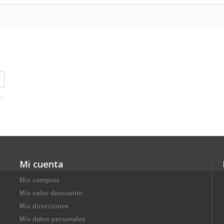
Mi cuenta
Mis compras
Mis vales descuento
Mis direcciones
Mis datos personales