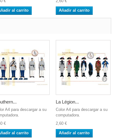
60 €
2,60 €
5,20 €
ñadir al carrito
Añadir al carrito
Añadir al 
uthern...
La Légion...
L’Aide de..
lor A4 para descargar a su
Color A4 para descargar a su
Color A4 pa
mputadora.
computadora.
computador
60 €
2,60 €
2,60 €
ñadir al carrito
Añadir al carrito
Añadir al 