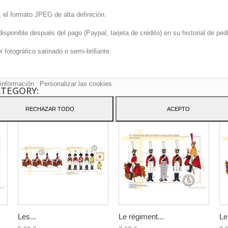
 el formato JPEG de alta definición.
onible después del pago (Paypal, tarjeta de crédito) en su historial de pedi
sitio web utiliza cookies propias y de terceros para mejorar nuestros servicio
fotográfico satinado o semi-brillante.
arle publicidad relacionada con sus preferencias mediante el análisis de sus
tos de navegación. Para dar su consentimiento sobre su uso pulse el botón
to.
información
Personalizar las cookies
ATEGORY:
RECHAZAR TODO
ACEPTO
Les...
Le régiment...
Le