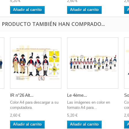
5,20 €
2,60 €
2,
Añadir al carrito
Añadir al carrito
A
E PRODUCTO TAMBIÉN HAN COMPRADO...
IR n°26 Alt...
Le 4ème...
So
Color A4 para descargar a su
Las imágenes en color en
Co
computadora.
formato A4 para...
co
2,60 €
5,20 €
2,
Añadir al carrito
Añadir al carrito
A