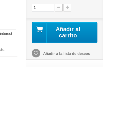
Añadir al
nterest
carrito
cto.
Añadir a la lista de deseos