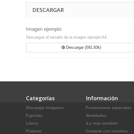
DESCARGAR
Imagen ejemplo
Descargue el tamaño de la imagen ejemplo A4.
Descargar (591.83k)
Categorías
Información
Descargar imágenes
Promociones especiales
Figuritas
Novedades
Libros
¡Lo más vendido!
Pinturas
Contacte con nosotros