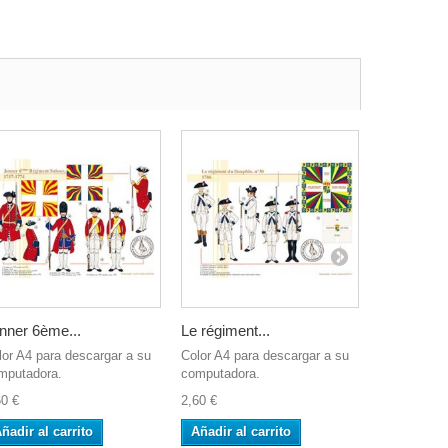
nner 6ème...
Le régiment...
Le régimen
lor A4 para descargar a su
Color A4 para descargar a su
Color A4 pa
mputadora.
computadora.
computador
60 €
2,60 €
2,60 €
ñadir al carrito
Añadir al carrito
Añadir al 