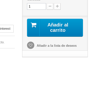
Añadir al
nterest
carrito
cto.
Añadir a la lista de deseos