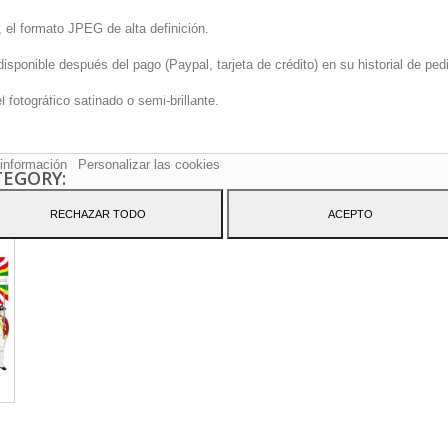
 el formato JPEG de alta definición.
onible después del pago (Paypal, tarjeta de crédito) en su historial de pedi
sitio web utiliza cookies propias y de terceros para mejorar nuestros servicio
fotográfico satinado o semi-brillante.
arle publicidad relacionada con sus preferencias mediante el análisis de sus
tos de navegación. Para dar su consentimiento sobre su uso pulse el botón
to.
información
Personalizar las cookies
TEGORY:
RECHAZAR TODO
ACEPTO