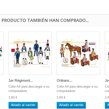
E PRODUCTO TAMBIÉN HAN COMPRADO...
1er Régiment...
Orléans...
Je
Color A4 para descargar a su
Color A4 para descargar a su
Co
computadora.
computadora.
co
2,60 €
2,60 €
2,
Añadir al carrito
Añadir al carrito
A