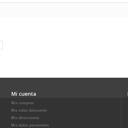
Mi cuenta
Mis compras
Mis vales descuento
Mis direcciones
Mis datos personales