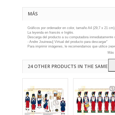
MÁS
Gráficos por ordenador en color, tamaño A4 (29,7 x 21 cm),
La leyenda en francés e Inglés.
Este 
Descarga del producto a su computadora inmediatamente disp
mostr
- Andre Jouineau] Virtual del producto para descargar".
hábi
Para imprimir imágenes, le recomendamos que utilice papel 
Acep
Más 
24 OTHER PRODUCTS IN THE SAME C