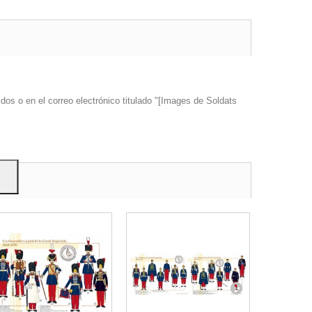
s y
dos o en el correo electrónico titulado "[Images de Soldats