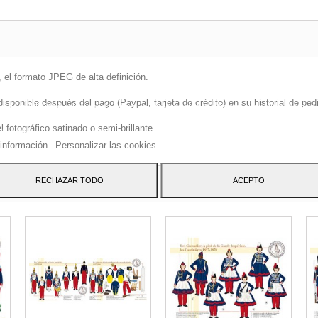
 el formato JPEG de alta definición.
sitio web utiliza cookies propias y de terceros para mejorar nuestros servicio
onible después del pago (Paypal, tarjeta de crédito) en su historial de pedi
arle publicidad relacionada con sus preferencias mediante el análisis de sus
tos de navegación. Para dar su consentimiento sobre su uso pulse el botón
fotográfico satinado o semi-brillante.
to.
información
Personalizar las cookies
ATEGORY:
RECHAZAR TODO
ACEPTO