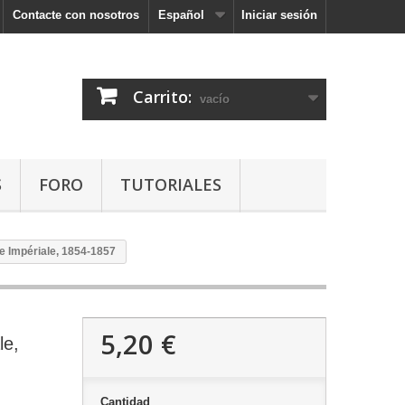
Contacte con nosotros
Español
Iniciar sesión
Carrito:
vacío
S
FORO
TUTORIALES
de Impériale, 1854-1857
5,20 €
le,
Cantidad