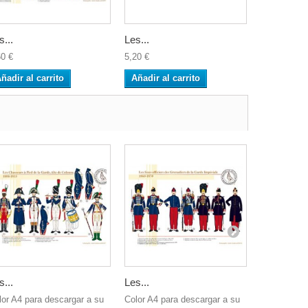
s...
Les...
Le...
60 €
5,20 €
2,60 €
ñadir al carrito
Añadir al carrito
Añadir al 
s...
Les...
21ème...
lor A4 para descargar a su
Color A4 para descargar a su
Color A4 pa