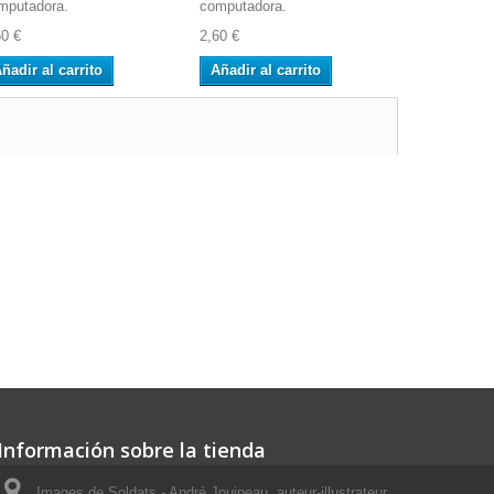
mputadora.
computadora.
computador
60 €
2,60 €
2,60 €
ñadir al carrito
Añadir al carrito
Añadir al 
Información sobre la tienda
Images de Soldats - André Jouineau, auteur-illustrateur