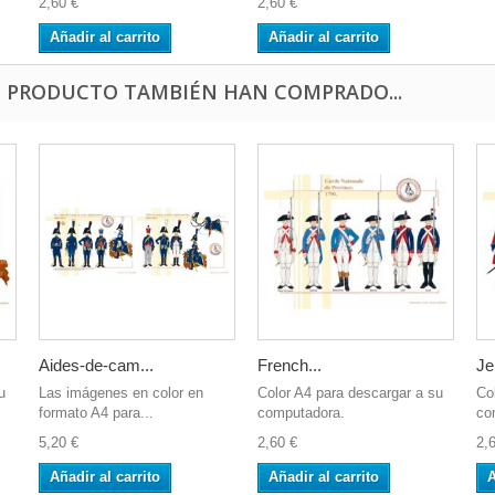
2,60 €
2,60 €
Añadir al carrito
Añadir al carrito
E PRODUCTO TAMBIÉN HAN COMPRADO...
Aides-de-cam...
French...
Je
u
Las imágenes en color en
Color A4 para descargar a su
Co
formato A4 para...
computadora.
co
5,20 €
2,60 €
2,
Añadir al carrito
Añadir al carrito
A