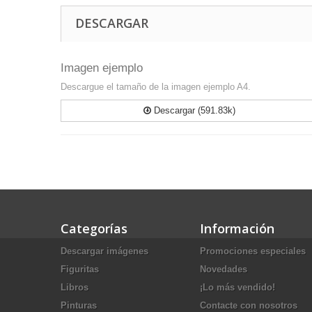
DESCARGAR
Imagen ejemplo
Descargue el tamaño de la imagen ejemplo A4.
Descargar (591.83k)
Categorías
Información
Descargar imágenes
Promociones especiales
Figuritas
Novedades
Libros
¡Lo más vendido!
Pinturas
Contacte con nosotros