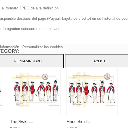
 el formato JPEG de alta definición.
onible después del pago (Paypal, tarjeta de crédito) en su historial de pedi
sitio web utiliza cookies propias y de terceros para mejorar nuestros servicio
fotográfico satinado o semi-brillante.
arle publicidad relacionada con sus preferencias mediante el análisis de sus
tos de navegación. Para dar su consentimiento sobre su uso pulse el botón
to.
información
Personalizar las cookies
TEGORY:
RECHAZAR TODO
ACEPTO
The Swiss...
Household...