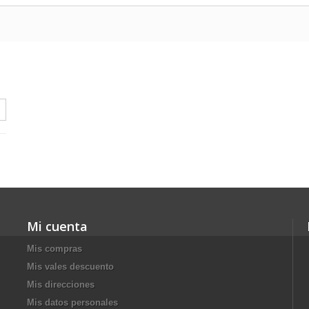
Mi cuenta
Mis compras
Mis vales descuento
Mis direcciones
Mis datos personales