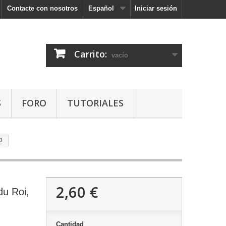
Contacte con nosotros
Español
Iniciar sesión
Carrito:
vacío
S
FORO
TUTORIALES
0
2,60 €
du Roi,
Cantidad