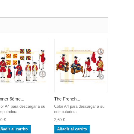
nner 6ème...
The French...
Castella, 4
lor A4 para descargar a su
Color A4 para descargar a su
Color A4 pa
mputadora.
computadora.
computador
60 €
2,60 €
2,60 €
ñadir al carrito
Añadir al carrito
Añadir al 