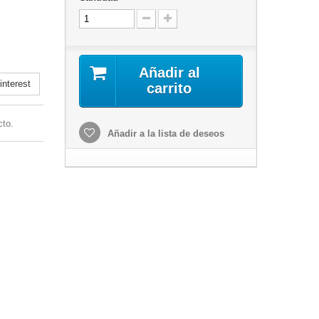
Añadir al
nterest
carrito
cto.
Añadir a la lista de deseos