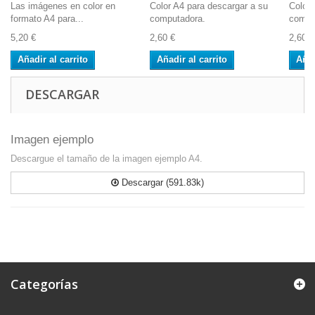
Las imágenes en color en
Color A4 para descargar a su
Color 
formato A4 para...
computadora.
compu
5,20 €
2,60 €
2,60 €
Añadir al carrito
Añadir al carrito
Añad
DESCARGAR
Imagen ejemplo
Descargue el tamaño de la imagen ejemplo A4.
Descargar (591.83k)
Categorías