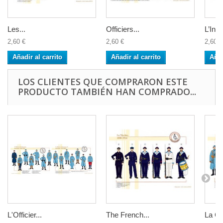
Les...
Officiers...
L’Infan
2,60 €
2,60 €
2,60 €
Añadir al carrito
Añadir al carrito
Añad
LOS CLIENTES QUE COMPRARON ESTE
PRODUCTO TAMBIÉN HAN COMPRADO...
L'Officier...
The French...
La Co