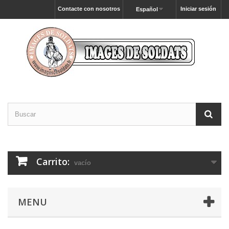
Contacte con nosotros
Iniciar sesión
Español
Carrito:
vacío
MENU