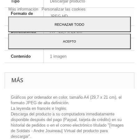
Tipo
Descargar producto
Para dar su consentimiento sobre su uso pulse el botón Acepto.
Más información
Personalizar las cookies
Formato de
JPEG HD
la imagen
RECHAZAR TODO
Dimensiones
A4 - 29,7 x 21 cm
ACEPTO
Idioma
Inglés y francés
Contenido
1 imagen
MÁS
Gráficos por ordenador en color, tamaño A4 (29,7 x 21 cm), el
formato JPEG de alta definición.
La leyenda en francés e Inglés.
Descarga del producto a su computadora inmediatamente
disponible después del pago (Paypal, tarjeta de crédito) en su
historial de pedidos o en el correo electrónico titulado "[Images
de Soldats - Andre Jouineau] Virtual del producto para
descargar".