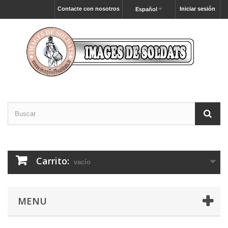
Contacte con nosotros
Iniciar sesión
Español
Carrito:
vacío
MENU