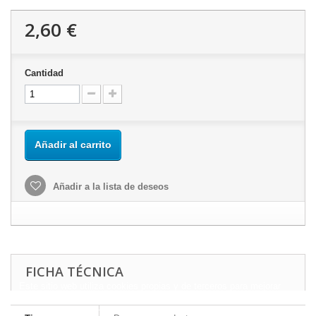
2,60 €
Cantidad
Añadir al carrito
Añadir a la lista de deseos
FICHA TÉCNICA
Este sitio web utiliza cookies propias y de terceros para mejorar
nuestros servicios y mostrarle publicidad relacionada con sus
preferencias mediante el análisis de sus hábitos de navegación.