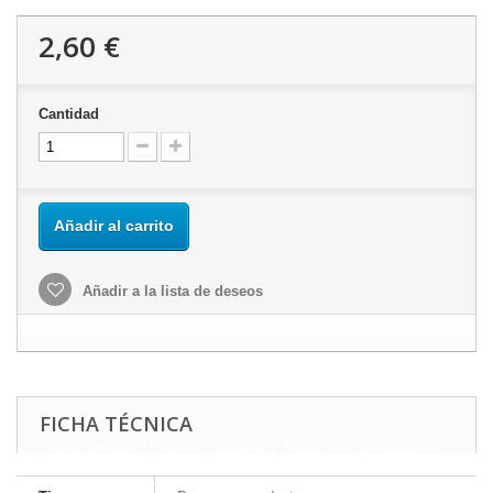
2,60 €
Cantidad
Añadir al carrito
Añadir a la lista de deseos
FICHA TÉCNICA
Este sitio web utiliza cookies propias y de terceros para mejorar
nuestros servicios y mostrarle publicidad relacionada con sus
preferencias mediante el análisis de sus hábitos de navegación.