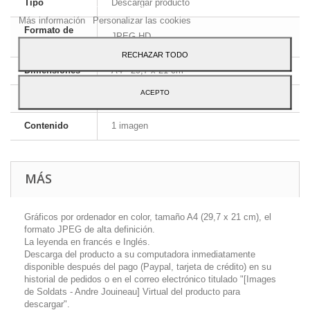
Tipo
Descargar producto
Para dar su consentimiento sobre su uso pulse el botón Acepto.
Más información
Personalizar las cookies
Formato de
JPEG HD
la imagen
RECHAZAR TODO
Dimensiones
A4 - 29,7 x 21 cm
ACEPTO
Idioma
Inglés y francés
Contenido
1 imagen
MÁS
Gráficos por ordenador en color, tamaño A4 (29,7 x 21 cm), el
formato JPEG de alta definición.
La leyenda en francés e Inglés.
Descarga del producto a su computadora inmediatamente
disponible después del pago (Paypal, tarjeta de crédito) en su
historial de pedidos o en el correo electrónico titulado "[Images
de Soldats - Andre Jouineau] Virtual del producto para
descargar".