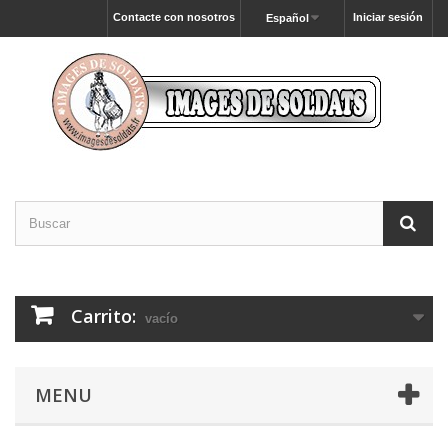
Contacte con nosotros
Iniciar sesión
Español
Carrito:
vacío
MENU