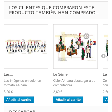
LOS CLIENTES QUE COMPRARON ESTE
PRODUCTO TAMBIÉN HAN COMPRADO...
Les...
Le 9ème...
Le Ré
Las imágenes en color en
Color A4 para descargar a su
Color 
formato A4 para...
computadora.
compu
5,20 €
2,60 €
2,60 €
Añadir al carrito
Añadir al carrito
Añad