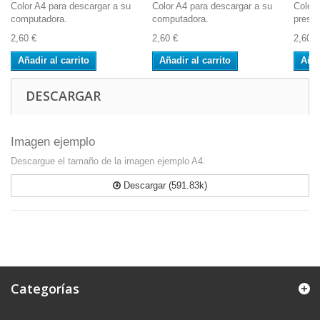
Color A4 para descargar a su
Color A4 para descargar a su
Colecc
computadora.
computadora.
presti
2,60 €
2,60 €
2,60 €
Añadir al carrito
Añadir al carrito
Añad
DESCARGAR
Imagen ejemplo
Descargue el tamaño de la imagen ejemplo A4.
Descargar (591.83k)
Categorías