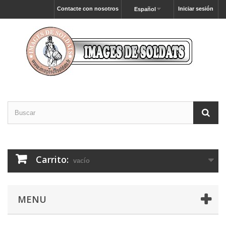
Contacte con nosotros
Iniciar sesión
Español
Carrito:
vacío
MENU