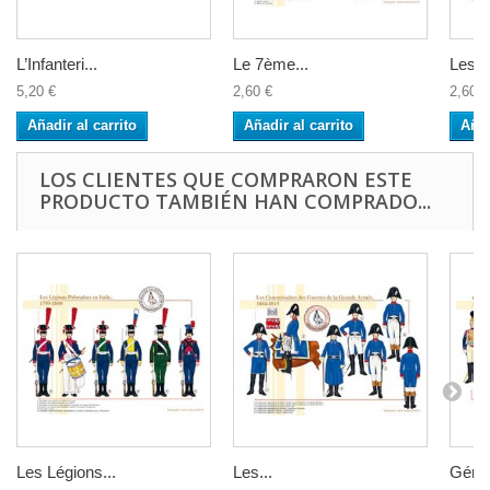
L’Infanteri...
Le 7ème...
Les L
5,20 €
2,60 €
2,60 €
Añadir al carrito
Añadir al carrito
Añad
LOS CLIENTES QUE COMPRARON ESTE
PRODUCTO TAMBIÉN HAN COMPRADO...
Les Légions...
Les...
Génér