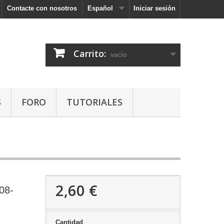
Contacte con nosotros
Español
Iniciar sesión
Carrito:
vacío
S
FORO
TUTORIALES
2,60 €
808-
Cantidad