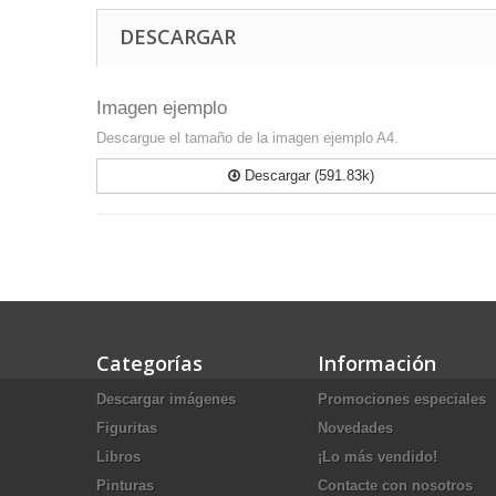
DESCARGAR
Imagen ejemplo
Descargue el tamaño de la imagen ejemplo A4.
Descargar (591.83k)
Categorías
Información
Descargar imágenes
Promociones especiales
Figuritas
Novedades
Libros
¡Lo más vendido!
Pinturas
Contacte con nosotros