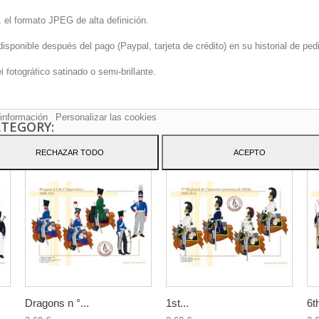
 el formato JPEG de alta definición.
onible después del pago (Paypal, tarjeta de crédito) en su historial de pedi
sitio web utiliza cookies propias y de terceros para mejorar nuestros servicio
fotográfico satinado o semi-brillante.
arle publicidad relacionada con sus preferencias mediante el análisis de sus
tos de navegación. Para dar su consentimiento sobre su uso pulse el botón
to.
información
Personalizar las cookies
ATEGORY:
RECHAZAR TODO
ACEPTO
Dragons n °...
1st...
6th