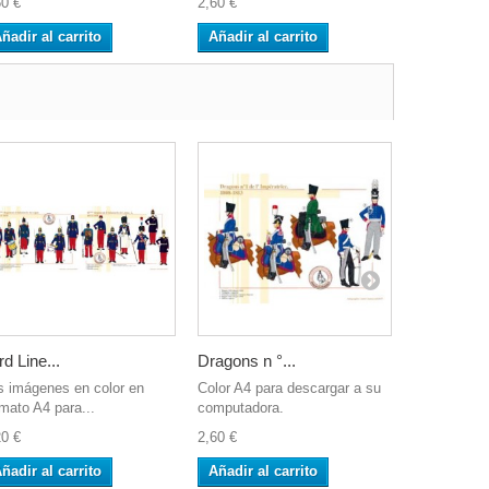
60 €
2,60 €
2,60 €
ñadir al carrito
Añadir al carrito
Añadir al 
rd Line...
Dragons n °...
IR n°11 vo
s imágenes en color en
Color A4 para descargar a su
Color A4 pa
rmato A4 para...
computadora.
computador
20 €
2,60 €
2,60 €
ñadir al carrito
Añadir al carrito
Añadir al 