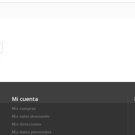
Mi cuenta
Mis compras
Mis vales descuento
Mis direcciones
Mis datos personales