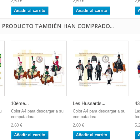
2,60 €
2,60 €
2,
Añadir al carrito
Añadir al carrito
A
E PRODUCTO TAMBIÉN HAN COMPRADO...
10ème...
Les Hussards...
43
u
Color A4 para descargar a su
Color A4 para descargar a su
La
computadora.
computadora.
fo
2,60 €
2,60 €
5,
Añadir al carrito
Añadir al carrito
A