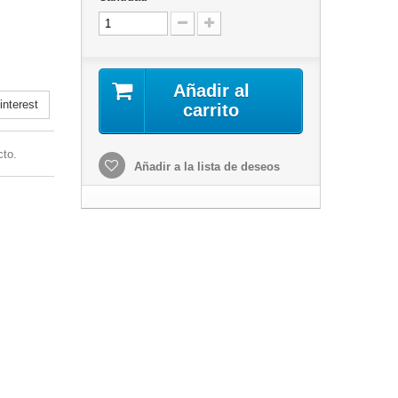
Añadir al
nterest
carrito
cto.
Añadir a la lista de deseos