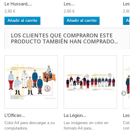
Le Hussard,...
Les...
Les...
2,60 €
2,60 €
2,60 €
Añadir al carrito
Añadir al carrito
Añad
LOS CLIENTES QUE COMPRARON ESTE
PRODUCTO TAMBIÉN HAN COMPRADO...
L’Officier...
La Légion...
Les...
Color A4 para descargar a su
Las imágenes en color en
Color 
computadora.
formato A4 para...
compu