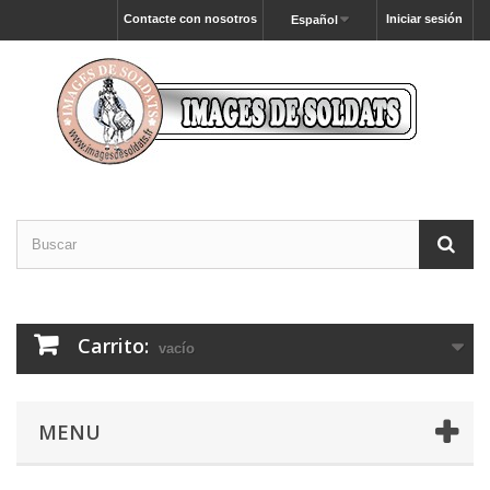
Contacte con nosotros
Iniciar sesión
Español
Carrito:
vacío
MENU