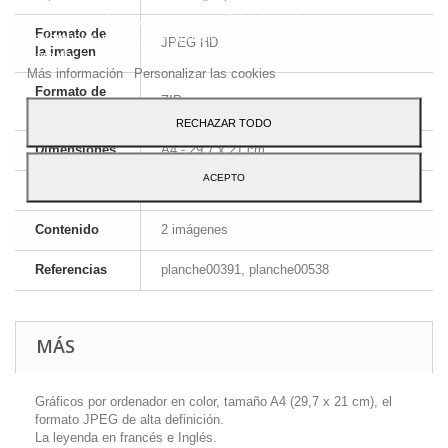
Este sitio web utiliza cookies propias y de terceros para mejorar
nuestros servicios y mostrarle publicidad relacionada con sus
Formato de
preferencias mediante el análisis de sus hábitos de navegación.
JPEG HD
la imagen
Para dar su consentimiento sobre su uso pulse el botón Acepto.
Más información
Personalizar las cookies
Formato de
ZIP
archivo
RECHAZAR TODO
Dimensiones
A4 - 29,7 x 21 cm
ACEPTO
Idioma
Inglés y francés
Contenido
2 imágenes
Referencias
planche00391, planche00538
MÁS
Gráficos por ordenador en color, tamaño A4 (29,7 x 21 cm), el
formato JPEG de alta definición.
La leyenda en francés e Inglés.