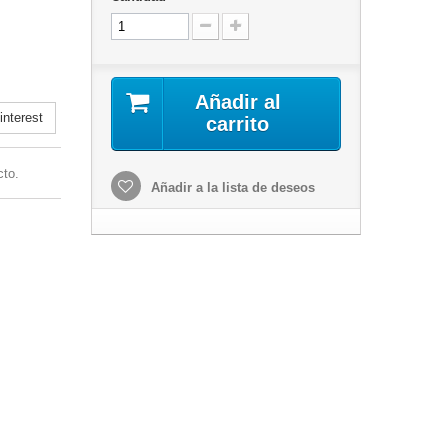
Añadir al
nterest
carrito
cto.
Añadir a la lista de deseos