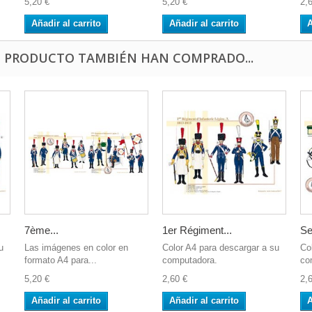
5,20 €
5,20 €
2,
Añadir al carrito
Añadir al carrito
A
E PRODUCTO TAMBIÉN HAN COMPRADO...
7ème...
1er Régiment...
Sel
u
Las imágenes en color en
Color A4 para descargar a su
Co
formato A4 para...
computadora.
co
5,20 €
2,60 €
2,
Añadir al carrito
Añadir al carrito
A