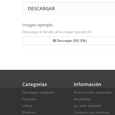
DESCARGAR
Imagen ejemplo
Descargue el tamaño de la imagen ejemplo A4.
Descargar (591.83k)
Categorías
Información
Descargar imágenes
Promociones especiales
Figuritas
Novedades
Libros
¡Lo más vendido!
Pinturas
Contacte con nosotros