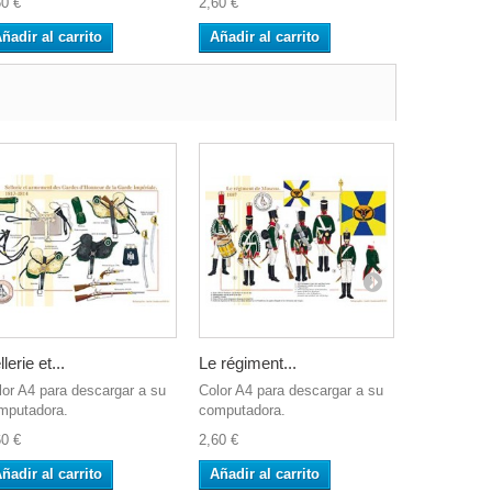
60 €
2,60 €
2,60 €
ñadir al carrito
Añadir al carrito
Añadir al 
lerie et...
Le régiment...
L'Infanterie
lor A4 para descargar a su
Color A4 para descargar a su
Las imágene
mputadora.
computadora.
formato A4 
60 €
2,60 €
7,80 €
ñadir al carrito
Añadir al carrito
Añadir al 