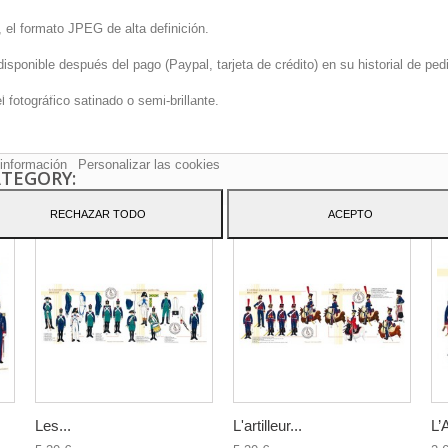
 el formato JPEG de alta definición.
onible después del pago (Paypal, tarjeta de crédito) en su historial de pedi
sitio web utiliza cookies propias y de terceros para mejorar nuestros servicio
fotográfico satinado o semi-brillante.
arle publicidad relacionada con sus preferencias mediante el análisis de sus
tos de navegación. Para dar su consentimiento sobre su uso pulse el botón
to.
información
Personalizar las cookies
ATEGORY:
RECHAZAR TODO
ACEPTO
Les...
L'artilleur...
L’A