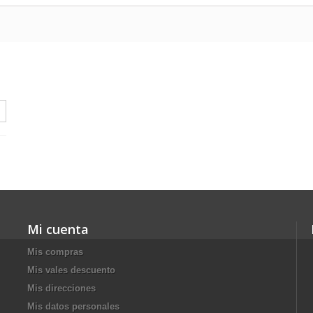
Mi cuenta
Mis compras
Mis vales descuento
Mis direcciones
Mis datos personales