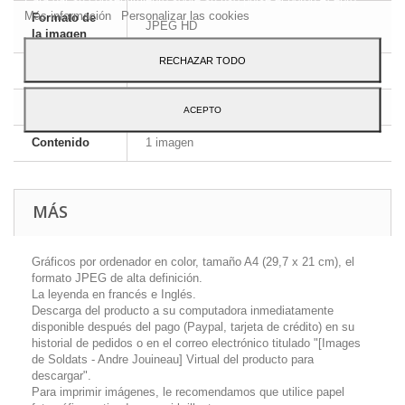
Más información
Personalizar las cookies
Formato de
JPEG HD
la imagen
RECHAZAR TODO
Dimensiones
A4 - 29,7 x 21 cm
Idioma
Inglés y francés
ACEPTO
Contenido
1 imagen
MÁS
Gráficos por ordenador en color, tamaño A4 (29,7 x 21 cm), el
formato JPEG de alta definición.
La leyenda en francés e Inglés.
Descarga del producto a su computadora inmediatamente
disponible después del pago (Paypal, tarjeta de crédito) en su
historial de pedidos o en el correo electrónico titulado "[Images
de Soldats - Andre Jouineau] Virtual del producto para
descargar".
Para imprimir imágenes, le recomendamos que utilice papel