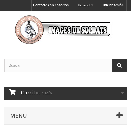
Contacte con nosotros
Iniciar sesión
Español
Carrito:
vacío
MENU