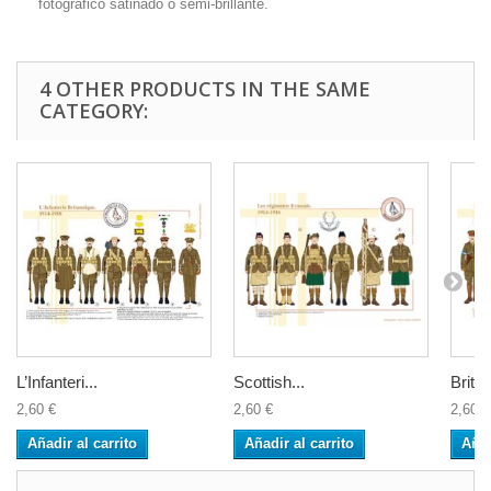
fotográfico satinado o semi-brillante.
4 OTHER PRODUCTS IN THE SAME
CATEGORY:
L’Infanteri...
Scottish...
Britis
2,60 €
2,60 €
2,60 €
Añadir al carrito
Añadir al carrito
Añad