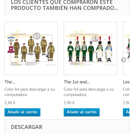
LOS CLIENTES QUE COMPRARON ESTE
PRODUCTO TAMBIÉN HAN COMPRADO...
The...
The 1st and...
Les...
Color A4 para descargar a su
Color A4 para descargar a su
Color 
computadora.
computadora.
compu
2,60 €
2,60 €
2,60 €
Añadir al carrito
Añadir al carrito
Añad
DESCARGAR