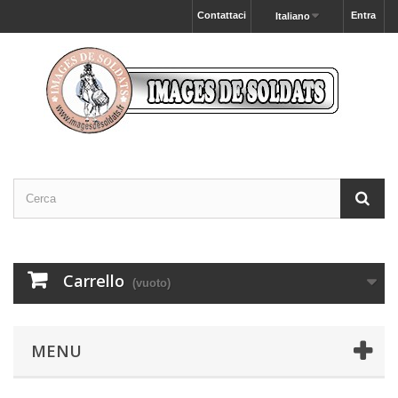
Contattaci
Entra
Italiano
Carrello
(vuoto)
MENU