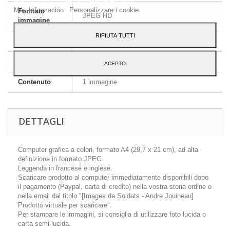
al suo utilizzo, premi il pulsante Accetto.
Más Información
Personalizzare i cookie
Formato
JPEG HD
immagine
RIFIUTA TUTTI
Dimensioni
A4 - 29,7 x 21 cm
Lingua
Inglese e francese
ACEPTO
Contenuto
1 immagine
DETTAGLI
Computer grafica a colori, formato A4 (29,7 x 21 cm), ad alta
definizione in formato JPEG.
Leggenda in francese e inglese.
Scaricare prodotto al computer immediatamente disponibili dopo
il pagamento (Paypal, carta di credito) nella vostra storia ordine o
nella email dal titolo "[Images de Soldats - Andre Jouineau]
Prodotto virtuale per scaricare".
Per stampare le immagini, si consiglia di utilizzare foto lucida o
carta semi-lucida.